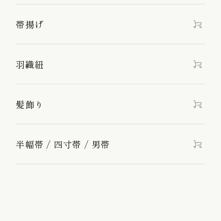
帯揚げ
羽織紐
髪飾り
半幅帯 / 四寸帯 / 男帯