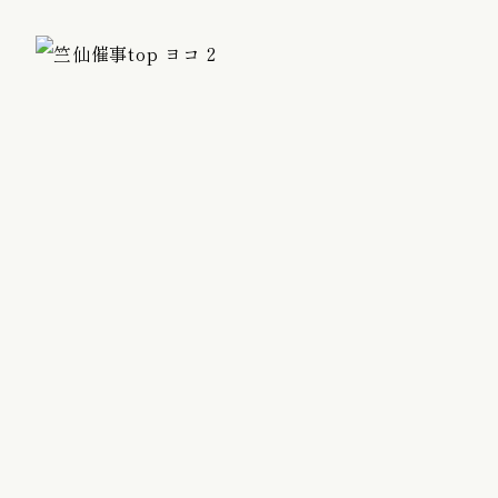
ゆかた / 麻きもの
振袖向けの髪飾り/