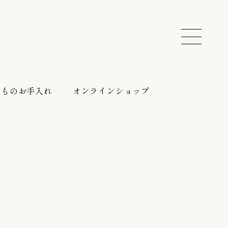
きものお手入れ
オンラインショップ
振袖 レンタルプラン
催しのご案内
持ち込みプラン
振袖向けの帯締め