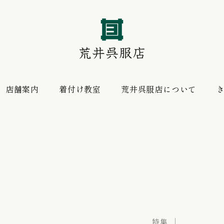
店舗案内
着付け教室
荒井呉服店について
振袖 購入プラン
お薦めの逸品
レンタルプラン
振袖向けの帯揚げ
荒井呉服店について
特集
特集
特集
特集
特集
振袖プラン
荒井呉服店について
特集