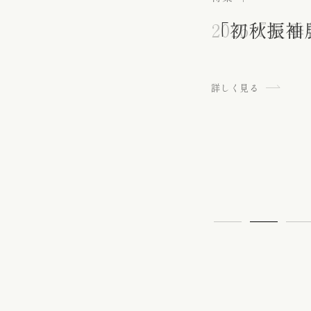
バッグ
初宮詣り『赤ちゃん』の御祝着
創業百年の
2026『夏
「初秋振袖
「 - 夏の
荒井呉服店
竺仙で楽し
大切なお嬢
創業百年の
2026『夏
の御祝着
七五三詣り『七歳』の御祝着
詳しく見る
詳しく見る
詳しく見る
詳しく見る
詳しく見る
詳しく見る
詳しく見る
詳しく見る
詳しく見る
袋帯
帯留
履物 / バッグ