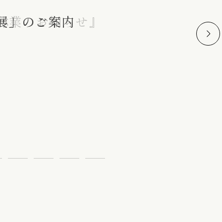
七五三詣り『三歳』の御祝着
呉服屋 荒井呉服店
季休業のお知らせ』
展」のご案内
趣 - 涼を呼ぶ小物展」のご案内
 文月展「涼風至る 一栞」のご案内
む 夏の帯合わせ
様の一生に一度の記念日に
呉服屋 荒井呉服店
季休業のお知らせ』
訪問着
帯揚げ
羽織紐
髪飾り