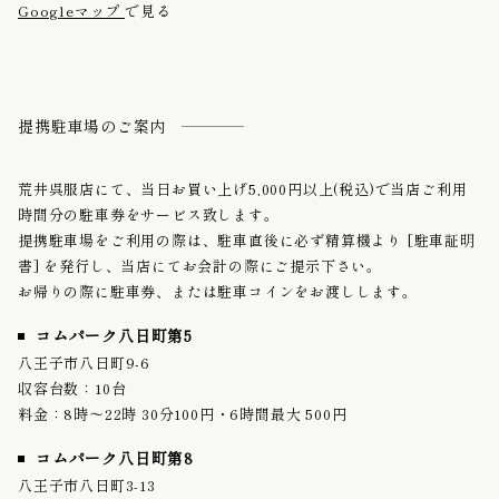
Googleマップ
で見る
提携駐車場のご案内
荒井呉服店にて、当日お買い上げ5,000円以上(税込)で当店ご利用
時間分の駐車券をサービス致します。
提携駐車場をご利用の際は、駐車直後に必ず精算機より [駐車証明
書] を発行し、当店にてお会計の際にご提示下さい。
お帰りの際に駐車券、または駐車コインをお渡しします。
コムパーク八日町第5
八王子市八日町9-6
収容台数：10台
料金：8時〜22時 30分100円・6時間最大 500円
コムパーク八日町第8
八王子市八日町3-13