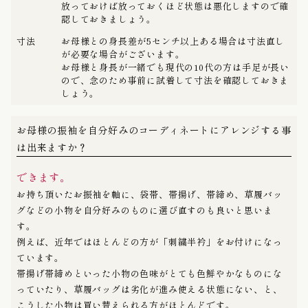
放っておけば放っておくほど状態は悪化しますので確
認しておきましょう。
寸法
お母様との身長差が5センチ以上ある場合は寸法直し
が必要な場合がございます。
お母様と身長が一緒でも現代の10代の方は手足が長い
ので、念のため事前に試着して寸法を確認しておきま
しょう。
お母様の振袖を自分好みのコーディネートにアレンジする事
は出来ますか？
できます。
お持ち頂いたお振袖を軸に、袋帯、帯揚げ、帯締め、草履バッ
グなどの小物を自分好みのものに選び直すのも良いと思いま
す。
例えば、近年ではほとんどの方が「刺繍半衿」をお付けになっ
ています。
帯揚げ帯締めといった小物の色味がとても色鮮やかなものにな
っていたり、草履バッグは劣化が進み使える状態にない、と、
こうした小物は買い替えられる方がほとんどです。