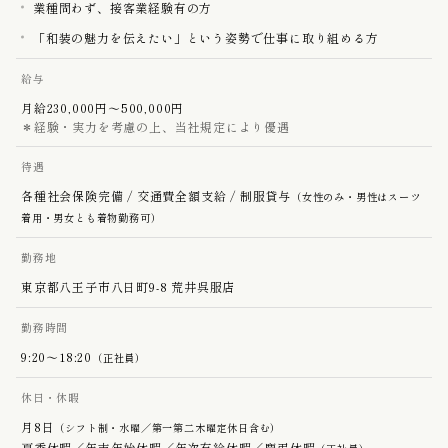
業種問わず、接客業経験有の方
「和装の魅力を伝えたい」という姿勢で仕事に取り組める方
給与
月給230,000円〜500,000円
＊経験・実力を考慮の上、当社規定により優遇
待遇
各種社会保険完備 / 交通費全額支給 / 制服貸与
（女性のみ・男性はスーツ
着用・男女とも着物勤務可）
勤務地
東京都八王子市八日町9-8 荒井呉服店
勤務時間
9:20〜18:20
（正社員）
休日・休暇
月8日
（シフト制・水曜／第一第二木曜定休日含む）
夏季休暇／年末年始休暇／年次有給休暇／慶弔休暇