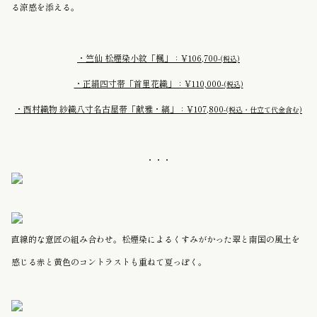
る涼感を添える。
・竺仙 松煙染小紋「楓」：¥106,700-
(税込)
・正絹四寸帯「首里花織」：¥110,000-
(税込)
・西村織物 紗織八寸名古屋帯「献雅・縞」：¥107,800-
(税込・仕立て代金含む)
・・・
直線的な意匠の組み合わせ。松煙染によるくすみがかった翠と南国の風土を
感じる赤と黄色のコントラストも重ねて夏っぽく。