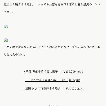
夏にこそ映える「粋」。シックでお洒落な雰囲気を求めた青と墨黒のコント
ラスト。
上品で涼やかな
夏の品格。メリハリのある色合わせと質感の組み合わせで楽
しむ
大人の装い。
・竺仙 奥州小紋「雲に撫子」：¥106,700-
(税込)
・正絹四寸帯「首里花織」：¥110,000-
(税込)
・三勝 きびら京袋帯「横段絣」：¥41,400-
(税込)
・・・