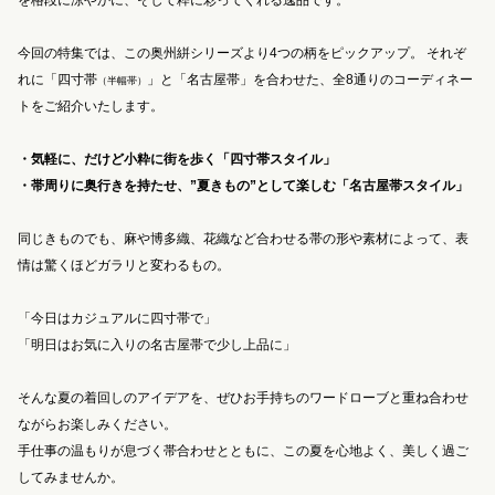
を格段に涼やかに、そして粋に彩ってくれる逸品です。
今回の特集では、この奥州絣シリーズより4つの柄をピックアップ。 それぞ
れに「四寸帯
」と「名古屋帯」を合わせた、全8通りのコーディネー
（半幅帯）
トをご紹介いたします。
・気軽に、だけど小粋に街を歩く「四寸帯スタイル」
・帯周りに奥行きを持たせ、”夏きもの”として楽しむ「名古屋帯スタイル」
同じきものでも、麻や博多織、花織など合わせる帯の形や素材によって、表
情は驚くほどガラリと変わるもの。
「今日はカジュアルに四寸帯で」
「明日はお気に入りの名古屋帯で少し上品に」
そんな夏の着回しのアイデアを、ぜひお手持ちのワードローブと重ね合わせ
ながらお楽しみください。
手仕事の温もりが息づく帯合わせとともに、この夏を心地よく、美しく過ご
してみませんか。