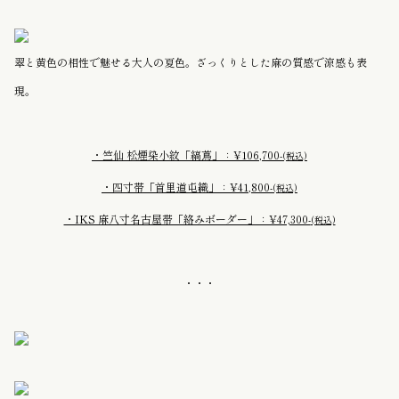
翠と黄色の相性で魅せる大人の夏色。ざっくりとした麻の質感で涼感も表
現。
・竺仙 松煙染小紋「縞蔦」：¥106,700-
(税込)
・四寸帯「首里道屯織」：¥41,800-
(税込)
・IKS 麻八寸名古屋帯「絡みボーダー」：¥47,300-
(税込)
・・・