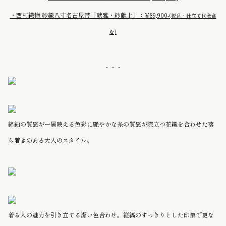
・西村織物 紗織八寸名古屋帯「献雅・紗献上」：¥89,900-
(税込・仕立て代金含
む)
・・・
綿紬の質感が一層映える色彩に艶やかな糸の質感が際立つ花織を合わせた落
ち着きのある大人のスタイル。
着る人の魅力を引き立てる潔い色合わせ。縦縞のすっきりとした印象で更な