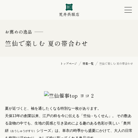
お薦めの逸品
竺仙で楽しむ 夏の帯合わせ
トップページ
特集一覧
竺仙で楽しむ 夏の帯合わせ
夏が近づくと、袖を通したくなる特別な一枚があります。
天保13年の創業以来、江戸の粋を今に伝える「竺仙 - ちくせん」。 その数あ
る染物の中でも、生地の質感と引き染めによる趣のある色彩が美しい「奥州
絣
シリーズ」は、単衣の時季から盛夏にかけて、大人の日常
（おうしゅうがすり）