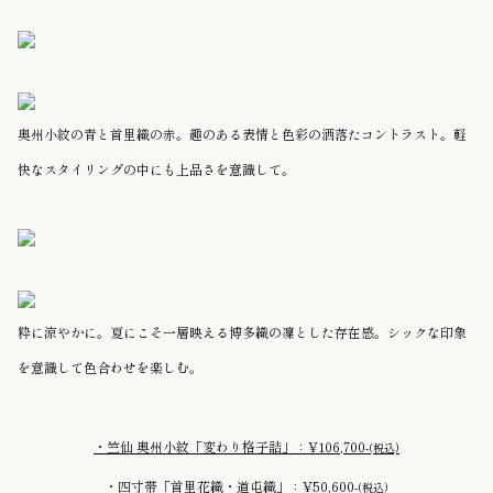
奥州小紋の青と首里織の赤。趣のある表情と色彩の洒落たコントラスト。軽
快なスタイリングの中にも上品さを意識して。
粋に涼やかに。夏にこそ一層映える博多織の凜とした存在感。シックな印象
を意識して色合わせを楽しむ。
・竺仙 奥州小紋「変わり格子詰」：¥106,700-
(税込)
・四寸帯「首里花織・道屯織」：¥50,600-
(税込)