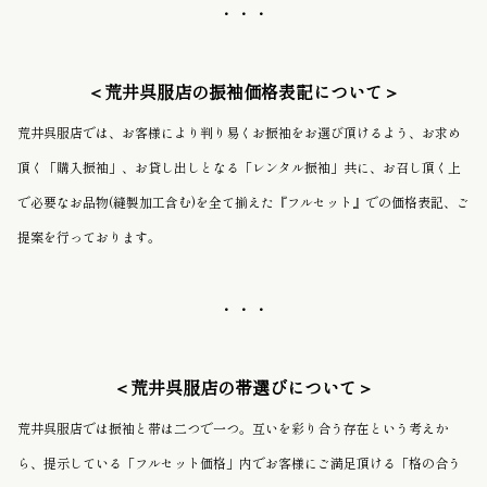
・・・
＜荒井呉服店の振袖価格表記について＞
荒井呉服店では、お客様により判り易くお振袖をお選び頂けるよう、お求め
頂く「購入振袖」、お貸し出しとなる「レンタル振袖」共に、お召し頂く上
で必要なお品物
(縫製加工含む)
を全て揃えた『フルセット』での価格表記、ご
提案を行っております。
・・・
＜荒井呉服店の帯選びについて＞
荒井呉服店では振袖と帯は二つで一つ。互いを彩り合う存在という考えか
ら、提示している「フルセット価格」内でお客様にご満足頂ける「格の合う