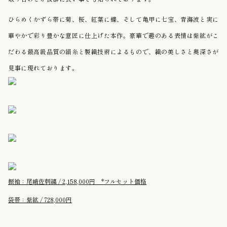
ひらめくかずら帯に菊、桜、紅葉に蝶、そして亀甲に七宝、青海波と実に
華やかで彩り豊かな意匠に仕上げた本作。豪華で趣のある表情は紫絋がこ
だわる最高級品質の絹糸と製織技術によるもので、織の美しさと奥深さが
見事に現れております。
振袖：尾峨佐刺繍 / 2,158,000円 *フルセット価格
袋帯：紫絋 / 728,000円