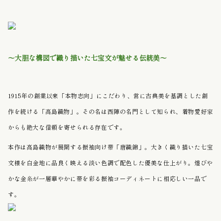
〜大胆な構図で織り描いた
七宝文が魅せる伝統美
〜
1915年の創業以来「本物志向」にこだわり、常に古典美を基調とした創
作を続ける「高島織物」。その名は西陣の名門として知られ、着物愛好家
からも絶大な信頼を寄せられる存在です。
本作は高島織物が展開する振袖向け帯「唐織錦」。大きく織り描いた七宝
文様を白金地に品良く映える淡い色調で配色した優美な仕上がり。煌びや
かな金糸が一層華やかに帯を彩る振袖コーディネートに相応しい一品で
す。