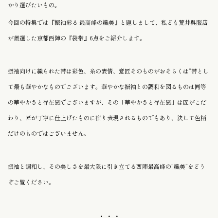
かり選びたいもの。
今回の特集では『振袖彩る 最高峰の織美』と題しまして、私ども荒井呉服店
が厳選した京都西陣の『袋帯』6点をご紹介します。
振袖向けに織られた帯は
彩色、糸の表情、意匠そのものが
おそらくは”帯とし
て最も華やかなものでございます。華やかな振袖との調和を図るものは同等
の華やかさと存在感でございますが、その「華やかさと存在感」は匠がこだ
わり、匠が丁寧に仕上げたものに宿り表現されるものでもあり、決して色柄
だけのものではございません。
振袖と調和し、その美しさを最大限に引き立てる西陣最高峰の”織美”を
どう
ぞご覧ください。
・・・