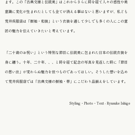
ます。この「古典文様と伝統美」はこれからさらに時を経て人々の感性や美
意識に変化が生まれたとしても全てが消える事はないと思いますが、私ども
荒井呉服店は「振袖・和装」という衣装を通して少しでも多くの人にこの意
匠の魅力を伝えていきたいと考えています。
「二十歳のお祝い」という特別な節目に伝統美に包まれた日本の伝統衣装を
身に纏う。十年、二十年、、、と時を経て記念の写真を見返した時に「節目
の思い出」が変わらぬ魅力を放つものであってほしい。そうした想いを込め
て荒井呉服店では「古典文様の振袖・帯」にこだわり品揃えをしています。
Styling・Photo・Text - Ryusuke Ishige