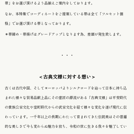
帯」をお選び頂けるよう品揃えご案内をしております。
なお、本特集でコーディネートをご提案している帯は全て「フルセット価
格」でお選び頂ける帯となっております。
＊帯締め・帯揚げはグレードアップとなります為、差額が発生致します。
・・・
＜古典文様に対する想い＞
古くは古代中国、そしてヨーロッパよりシルクロードを辿って日本に持ち込
まれた様々な貿易品献上品にその意匠の源流がある「古典文様」は平安時代
の貴族公家文化や室町時代からの武家文化を経て様々な変化を遂げ現代に伝
わっています。一千年以上の長期にわたって育まれてきた伝統美はその普遍
的な美しさで今も変わらぬ魅力を放ち、令和の世に生きる我々を魅了してい