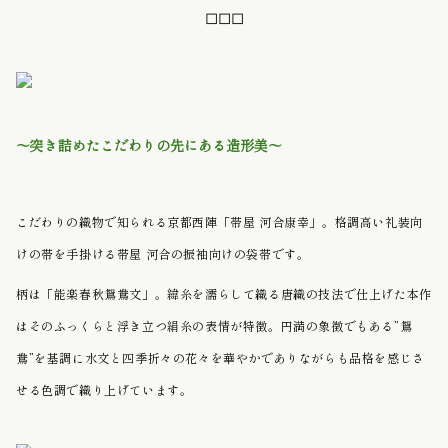
◻︎◻︎◻︎
〜突き詰めたこだわりの先にある造形美〜
こだわりの織物で知られる京都西陣「帯屋 河合康幸」。格調高い礼装向
けの帯を手掛ける帯屋 河合の振袖向けの袋帯です。
柄は「能楽春秋鴛鴦文」。緯糸を濡らして織る唐織の技法で仕上げた本作
はそのふっくらと浮き立つ絹糸の表情が特徴。円満の象徴でもある”鴛
鴦”を基調に水文と四季折々の花々を華やかでありながらも品格を感じさ
せる色調で織り上げています。