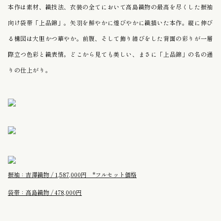
本作は素材、織技法、衣装の全てにおいて高島織物の最高を尽くした振袖
向け袋帯「上品錦」。矢羽を鮮やかに煌びやかに織描いた本作。縦に伸び
る構図は大胆かつ華やか。前腹、そして飾り結びをした背面の彩りが一層
際立つ色彩と織表情。どこから見ても美しい、まさに「上品錦」の名の通
りの仕上がり。
振袖：吉澤織物 / 1,587,000円 *フルセット価格
袋帯：高島織物 / 478,000円