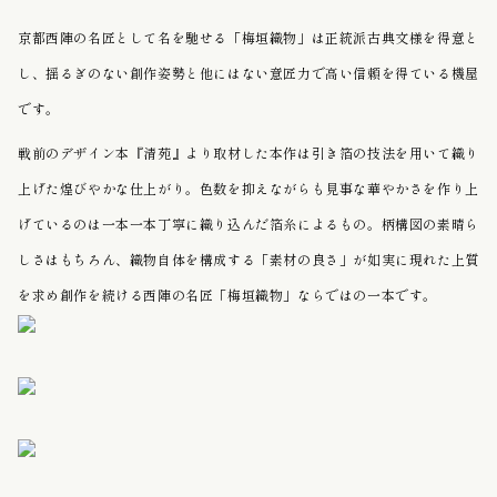
京都西陣の名匠として名を馳せる「梅垣織物」は正統派古典文様を得意と
し、揺るぎのない創作姿勢と他にはない意匠力で高い信頼を得ている機屋
です。
戦前のデザイン本『清苑』より取材した本作は引き箔の技法を用いて織り
上げた煌びやかな仕上がり。色数を抑えながらも見事な華やかさを作り上
げているのは一本一本丁寧に織り込んだ箔糸によるもの。柄構図の素晴ら
しさはもちろん、織物自体を構成する「素材の良さ」が如実に現れた
上質
を求め創作を続ける西陣の名匠「梅垣織物」ならではの一本です。