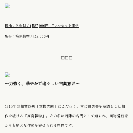
振袖：久保耕 / 1,587,000円 *フルセット価格
袋帯：梅垣織物 / 418,000円
◻︎◻︎◻︎
〜力強く、華やかで瑞々しい古典意匠〜
1915年の創業以来「本物志向」にこだわり、常に古典美を基調とした創
作を続ける「高島織物」。その名は西陣の名門として知られ、着物愛好家
からも絶大な信頼を寄せられる存在です。