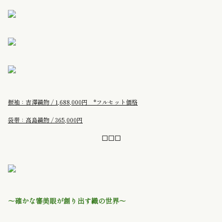
振袖：吉澤織物 / 1,688,000円 *フルセット価格
袋
帯：高島織物 / 365,000円
◻︎◻︎◻︎
〜確かな審美眼が創り出す織の世界〜