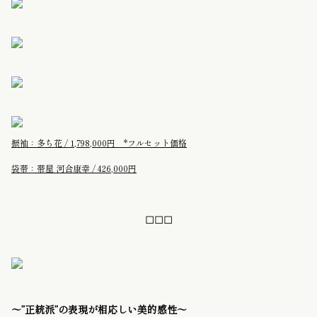
振袖：多ち花 / 1,798,000円 *フルセット価格
袋帯：帯屋 河合康幸 / 426,000円
◻︎◻︎◻︎
〜”正統派”の表現が相応しい美的感性〜