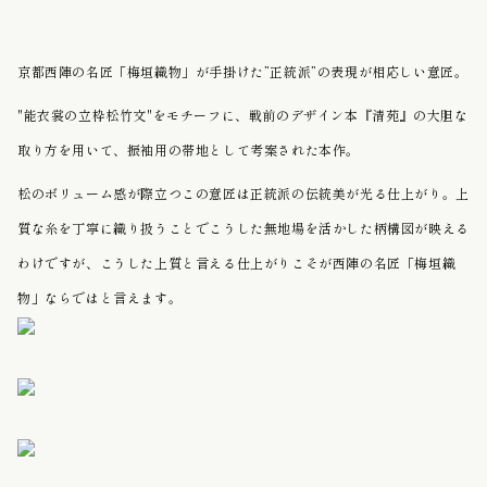
京都西陣の名匠「梅垣織物」が手掛けた”正統派”の表現が相応しい意匠。
"能衣裳の立枠松竹文"をモチーフに、戦前のデザイン本『清苑』の大胆な
取り方を用いて、振袖用の帯地として考案された
本作。
松のボリューム感が際立つこの意匠は正統派の伝統美が光る仕上がり。上
質な糸を丁寧に織り扱うことでこうした無地場を活かした柄構図が映える
わけですが、こうした上質と言える仕上がりこそが西陣の名匠「梅垣織
物」ならではと言えます。