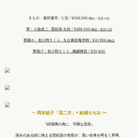
きもの：森尻春司 - 七宝 / ¥248,000-
(税込・仕立て込)
帯：小島貞二 - 型絵染 丸紋 / ¥484,000-
(税込・仕立て込)
帯締め：和小物さくら - 丸台御岳亀甲柄 / ¥41,800-
(税込
)
帯揚げ：和小物さくら - 蝋纈横段 / ¥30,800-
〜
岡本紘子「花二月」× 結城ちぢみ 〜
『紺瑠璃の海に、可憐な息吹』
深みのある紺に映える型絵染の色彩が、装い全体を明るく昇華。