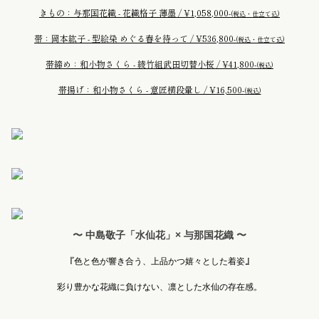
きもの：与那国花織 - 花織格子 薄墨 / ¥1,058,000-
(税込・仕立て込)
帯：岡本紘子 - 型絵染 めぐる春を待って / ¥536,800-
(税込・仕立て込)
帯締め：和小物さくら - 綾竹組武田切替小桜 / ¥41,800-
(税込)
帯揚げ：和小物さくら - 意匠横段暈し / ¥16,500-
(税込)
〜 中島敬子「水仙花」× 与那国花織 〜
『
』
色と色が響き合う、上品かつ嬉々とした着姿
彩り豊かな花織に負けない、凛とした水仙の存在感。