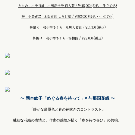
きもの：小千谷紬 - 小田島格子 百入茶 / ¥418,000-
(税込・仕立て込)
帯：小島貞二 - 木版更紗 よろけ縞 / ¥493,000-
(税込・仕立て込)
帯締め：和小物さくら - 丸唐大和組 / ¥14,300-
(税込)
帯揚げ：和小物さくら - 滲横段 / ¥22,000-
(税込)
〜 岡本紘子「めぐる春を待って」× 与那国花織 〜
『静かな薄墨色と春の芽吹きのコントラスト』
繊細な花織の表情と、作家の感性が描く「春を待つ喜び」の共鳴。