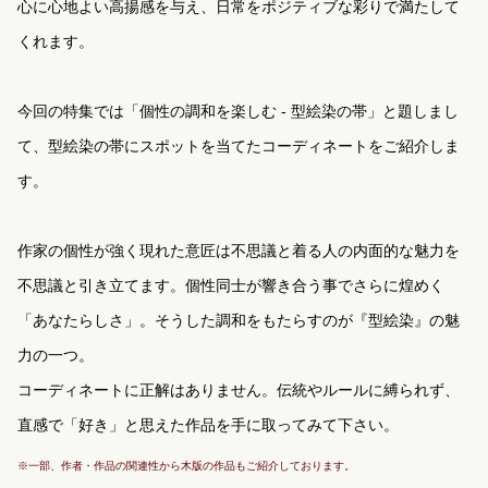
心に心地よい高揚感を与え、日常をポジティブな彩りで満たして
くれます。
今回の特集では「個性の調和を楽しむ - 型絵染の帯」と題しまし
て、型絵染の帯にスポットを当てたコーディネートをご紹介しま
す。
作家の個性が強く現れた意匠は不思議と
着る人の内面的な魅力を
不思議と引き立てます。
個性同士が響き合う事でさらに煌めく
「あなたらしさ」。そうした調和をもたらすのが『型絵染』の魅
力の一つ。
コーディネートに正解はありません。伝統やルールに縛られず、
直感で「好き」と思えた作品を手に取ってみて下さい。
※一部、作者・作品の関連性から木版の作品もご紹介しております。