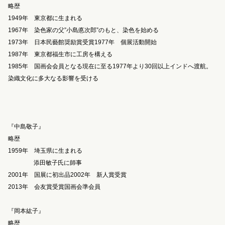
略歴
1949年 東京都に生まれる
1967年 染色家の父”小島悳次郎”のもと、染色を始める
1973年 日本民藝館奨励賞受賞1977年 個展活動開始
1987年 東京都福生市に工房を構える
1985年 国画会会員となる現在に至る1977年より30回以上インドへ渡航。
染織文化に多大なる影響を受ける
『中島敬子』
略歴
1959年 埼玉県に生まれる
添田敏子氏に師事
2001年 国展に初出品2002年 新人賞受賞
2013年 会友賞受賞国画会準会員
『岡本紘子』
略歴