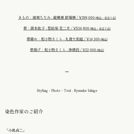
きもの：結城ちぢみ - 縦模様 紺瑠璃 / ¥398,000-
(税込・仕立て込)
帯：岡本紘子 - 型絵染 花二月 / ¥536,800-
(税込・仕立て込)
帯締め：和小物さくら - 丸唐大和組 / ¥14,300-
(税込)
帯揚げ：和小物さくら - 滲横段 / ¥22,000-
(税込)
▪️▪️▪️
Styling・Photo・Text - Ryusuke Ishige
染色作家のご紹介
『小島貞二』