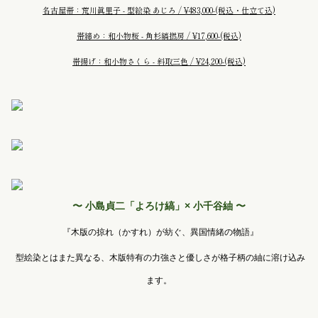
名古屋帯：荒川眞里子 - 型絵染 あじろ / ¥483,000-
(税込・仕立て込)
帯締め：和小物桜 - 角杉縞撚房 / ¥17,600-
(税込)
帯揚げ：和小物さくら - 斜取三色 / ¥24,200-
(税込)
〜 小島貞二「よろけ縞」× 小千谷紬 〜
『木版の掠れ（かすれ）が紡ぐ、異国情緒の物語』
型絵染とはまた異なる、木版特有の力強さと優しさが格子柄の紬に溶け込み
ます。