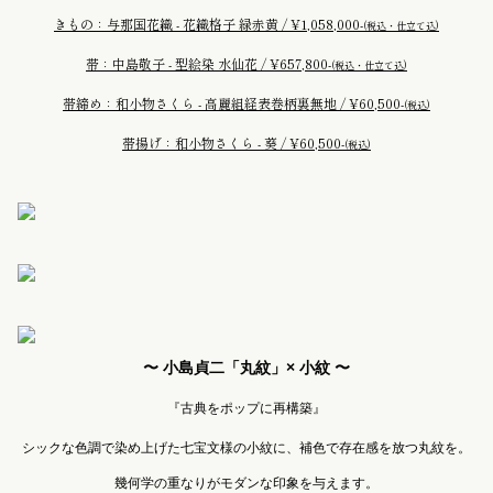
きもの：与那国花織 - 花織格子 緑赤黄 / ¥1,058,000-
(税込・仕立て込)
帯：中島敬子 - 型絵染 水仙花 / ¥657,800-
(税込・仕立て込)
帯締め：和小物さくら - 高麗組経表巻柄裏無地 / ¥60,500-
(税込)
帯揚げ：和小物さくら - 葵 / ¥60,500-
(税込)
〜 小島貞二「丸紋」× 小紋 〜
『古典をポップに再構築』
シックな色調で染め上げた七宝文様の小紋に、補色で存在感を放つ丸紋を。
幾何学の重なりがモダンな印象を与えます。