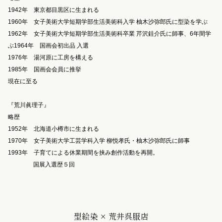
1942年 東京都目黒区に生まれる
1960年 女子美術大学短期学部生活美術科入学 柚木沙弥郎氏に型染を学ぶ
1962年 女子美術大学短期学部生活美術科卒業 芹沢銈介氏に師事、6年間学
ぶ1964年 国画会初出品 入選
1976年 湯河原に工房を構える
1985年 国画会会員に推挙
現在に至る
『荒川眞理子』
略歴
1952年 北海道小樽市に生まれる
1970年 女子美術大学工芸学科入学 柳悦孝氏・柚木沙弥郎氏に師事
1993年 子育てによる休業期間を挟み創作活動を再開。
国展入選歴５回
型絵染 × 荒井呉服店