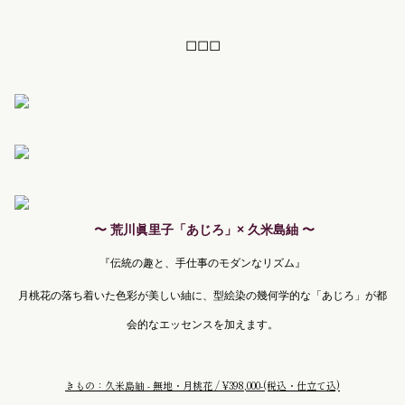
◻︎◻︎◻︎
〜 荒川眞里子「あじろ」× 久米島紬 〜
『伝統の趣と、手仕事のモダンなリズム』
月桃花の落ち着いた色彩が美しい紬に、型絵染の幾何学的な「あじろ」が都
会的なエッセンスを加えます。
きもの：久米島紬 - 無地・月桃花 / ¥398,000-
(税込・仕立て込)