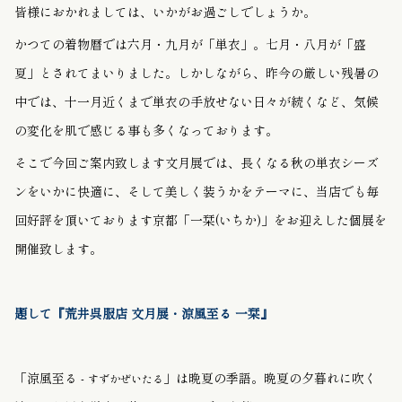
皆様におかれましては、いかがお過ごしでしょうか。
かつての着物暦では六月・九月が「単衣」。七月・八月が「盛
夏」とされてまいりました。しかしながら、昨今の厳しい残暑の
中では、十一月近くまで単衣の手放せない日々が続くなど、気候
の変化を肌で感じる事も多くなっております。
そこで今回ご案内致します文月展では、長くなる秋の単衣シーズ
ンをいかに快適に、そして美しく装うかをテーマに、当店でも毎
回好評を頂いております京都「一栞(いちか)」をお迎えした個展を
開催致します。
題して『荒井呉服店 文月展・涼風至る 一栞』
「涼風至る -
」は晩夏の季語。晩夏の夕暮れに吹く
すずかぜいたる