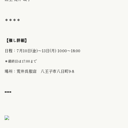
＊＊＊＊
【催し詳細】
日程：7月10
日(金)〜13日(月) 10:00〜18:00
＊最終日は17:00まで
場所：荒井呉服店 八王子市八日町9-8
▪️▪️▪️▪️