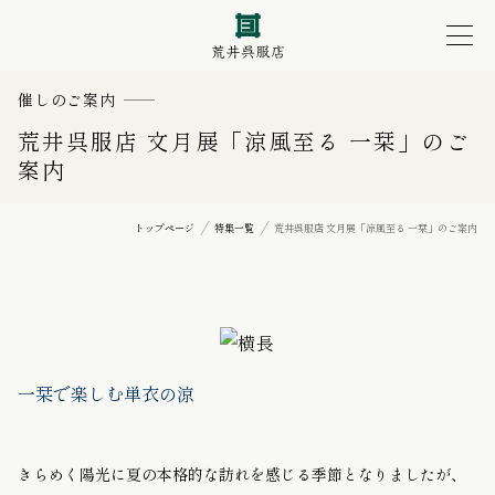
催しのご案内
荒井呉服店 文月展「涼風至る 一栞」のご
案内
トップページ
特集一覧
荒井呉服店 文月展「涼風至る 一栞」のご案内
一栞で楽しむ単衣の涼
きらめく陽光に夏の本格的な訪れを感じる季節となりましたが、