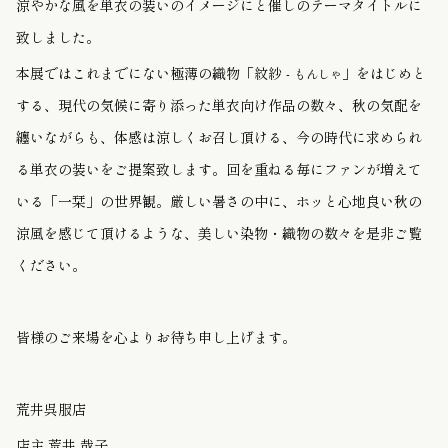
涼やかな風を単衣の装いのイメージにと催しのテーマタイトルに
致しました。
本展ではこれまでにない極薄の織物「紋紗 -
」をはじめと
もんしゃ
する、現代の気候に寄り添った単衣向け作品の数々、秋の気配を
纏いながらも、体感は涼しくお召し頂ける、今の時代に求められ
る単衣の装いをご提案致します。回を重ねる毎にファンが増えて
いる「一栞」の世界観。厳しい暑さの中に、ホッと心地良い秋の
涼風を感じて頂けるような、美しい染物・織物の数々を是非ご覧
ください。
皆様のご来場を心よりお待ち申し上げます。
荒井呉服店
店主 荒井 哉子