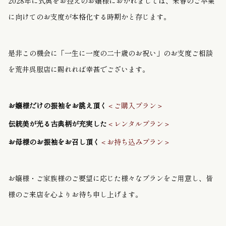
2028年に式典をお控えのお嬢様におかれましては、来春のご卒業
に向けてのお支度が本格化する時期かと存じます。
是非この機会に「一生に一度の二十歳のお祝い」のお支度ご相談
を荒井
呉服店に賜れれば幸甚でございます。
お嬢様だけの振袖をお誂え頂く
＜ご購入プラン＞
伝統美が光る古典柄が充実した
＜レンタルプラン＞
お母様のお振袖をお召し頂く
＜お持ち込みプラン＞
お嬢様・ご家族様のご要望に応じた様々なプランをご用意し、皆
様のご来店を心よりお待ち申し上げます。