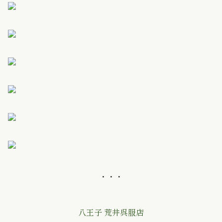
・・・
八王子 荒井呉服店