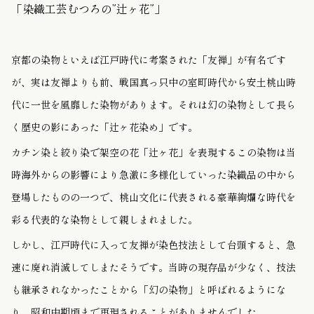
「染織工芸むつろの”辻ヶ花”」
京都の染物といえば江戸時代に考案された「友禅」が有名です
が、実は友禅よりも前、戦国真っ只中の室町時代から安土桃山時
代に一世を風靡した染物があります。それは幻の染物として長ら
く歴史の影にあった「辻ヶ花染め」です。
カチン染と絞り染で架空の花「辻ヶ花」を表現するこの染物は当
時海外からの影響により急激に多様化していった染織品の中から
登場したものの一つで、桃山文化に代表される豪華絢爛な時代を
彩る代表的な染物として親しまれました。
しかし、江戸時代に入って友禅が染色技法として台頭すると、急
速に廃れ消滅してしまたそうです。当時の現存品が少なく、技法
も継承されなかったことから「幻の染物」と呼ばれるようにな
り、昭和中期頃まで再現されることがありませんでした。