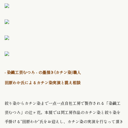
- 染織工芸むつろ - の墨描き(カチン染)職人
田原わか氏によるカチン染実演と誂え相談
絞り染からカチン染まで一点一点自社工房で製作される「染織工
芸むつろ」の辻ヶ花。本展では同工房作品のカチン染と絞り染を
手掛ける”田原わか”氏をお迎えし、カチン染の実演を行なって頂き