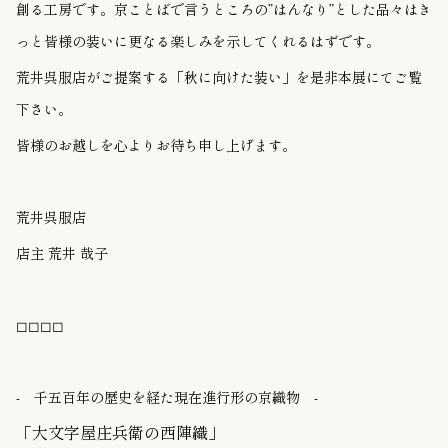
創る工房です。京ことばで言うところの”はんなり”とした品々はき
っと皆様の装いに更なる楽しみを示してくれるはずです。
荒井呉服店がご提案する「秋に向けた装い」を是非本展にてご覧
下さい。
皆様のお越しを心よりお待ち申し上げます。
荒井呉服店
店主 荒井 哉子
◻︎◻︎◻︎◻︎
- 千五百年の歴史を経た現在進行形の京織物 -
「大文字屋庄兵衛の西陣織」