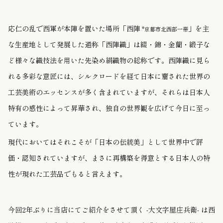
応仁の乱で西軍が本陣を置いた場所「西陣
」を主
*京都市北西部一帯
な生産地として発展した通称「西陣織」は綴・錦・金蘭・緞子な
ど様々な織技法を用いた先染め絹織物の総称です。西陣織に見ら
れる多彩な意匠には、シルクロードを経て日本に齎された世界の
工芸美術のエッセンスが多く含まれていますが、それらは日本人
特有の感性によって昇華され、独自の世界観を広げて今日に至っ
ています。
現代においてはそれこそが「日本の伝統美」として世界中で評
価・認知されていますが、まさに再構築を得意とする日本人の特
性が現れた工芸品でもると言えます。
今回2年ぶりに当店にてご紹介をさせて頂く -大文字屋庄兵衛- は西