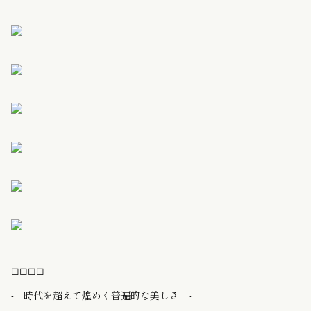
◻︎◻︎◻︎◻︎
- 時代を超えて煌めく普遍的な美しさ -