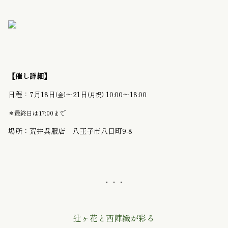
【催し詳細】
日程：7月18日
〜21日
10:00〜18:00
(金)
(月祝)
＊最終日は17:00まで
場所：荒井呉服店 八王子市八日町9-8
・・・
辻ヶ花と西陣織が彩る