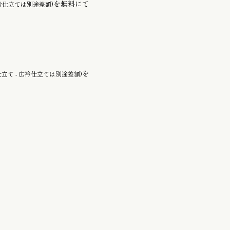
を無料にて
広衿仕立ては別途差額)
を
仕立て - 広衿仕立ては別途差額)