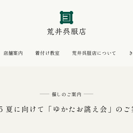
店舗案内
着付け教室
荒井呉服店について
振袖 購入プラン
お薦めの逸品
レンタルプラン
催しのご案内
025 夏に向けて「ゆかたお誂え会」のご
振袖向けの帯揚げ