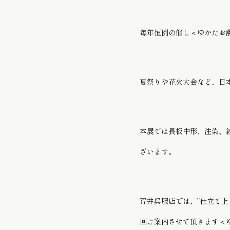
ゆかた / 麻きもの
毎年恒例の催し＜ゆかたお
振袖向けの髪飾り/
夏祭りや花火大会など、日
本展では長板中形、注染、
ざいます。
荒井呉服店では、”仕立て上
回ご案内させて頂きます＜