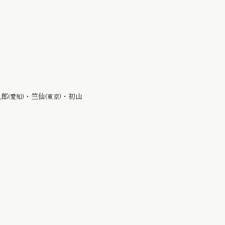
九郎
・
竺仙
・初山
(愛知)
(東京)