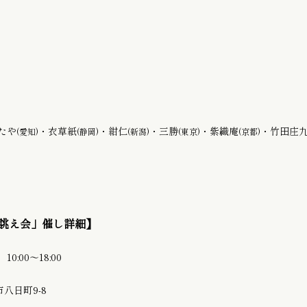
たや
・
衣草紙
・
紺仁
・
三勝
・
紫織庵
・
竹田庄
(愛知)
(静岡)
(新潟)
(東京)
(京都)
お誂え会」催し詳細】
10:00〜18:00
)
市八日町9-8