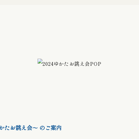
バッグ
初宮詣り『赤ちゃん』の御祝着
の御祝着
七五三詣り『七歳』の御祝着
袋帯
帯留
履物 / バッグ
〜ゆかたお誂え会〜
のご案内