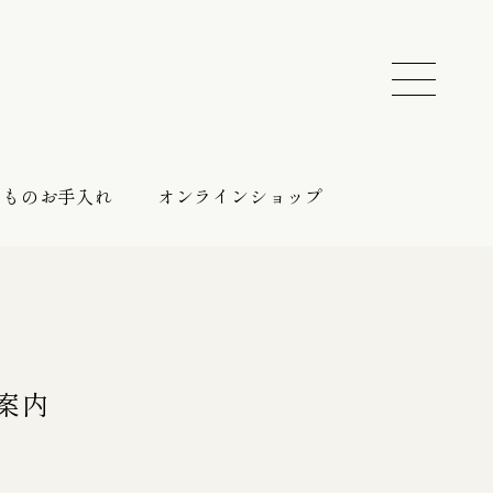
きものお手入れ
オンラインショップ
振袖 レンタルプラン
催しのご案内
持ち込みプラン
案内
振袖向けの帯締め