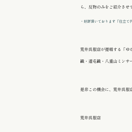
ら、反物のみをご紹介させ
・
好評頂いております「仕立て
荒井呉服店が提唱する「ゆ
織・道屯織・八重山ミンサ
是非この機会に、荒井呉服
荒井呉服店