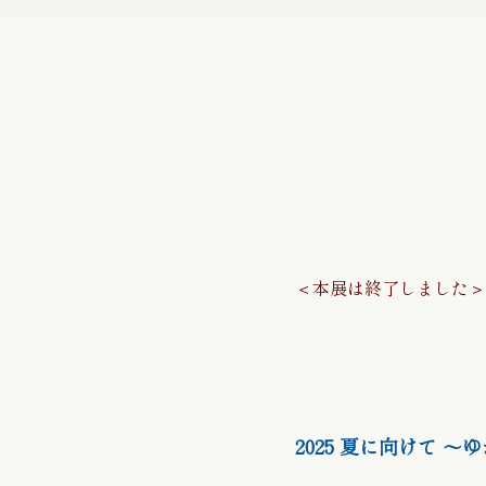
振袖向けの履物 / 
七五三詣り『五歳』
黒留袖
＜本展は終了しました＞
帯締め
名古屋帯
2025 夏に向けて 