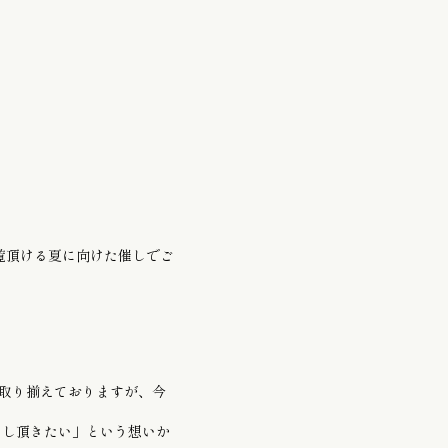
半幅帯 / 四寸帯 / 男帯
覧頂ける夏に向けた催しでご
々取り揃えておりますが、今
召し頂きたい
」という想いか