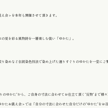
お子様のゆかた / じんべい
誂え会＞を本年も開催させて頂きます。
かんざし
本の夏を彩る風物詩を一層楽しむ装い「ゆかた」。
絞り染めなど伝統染色技法で染め上げた選りすぐりのゆかた
を一堂にご
りのゆかた”から、ご自身の寸法に合わせてお仕立て頂く”反物”まで様
ゆかたお誂え会＞では「自分の寸法に合わせた自分だけの”ゆかた”をお