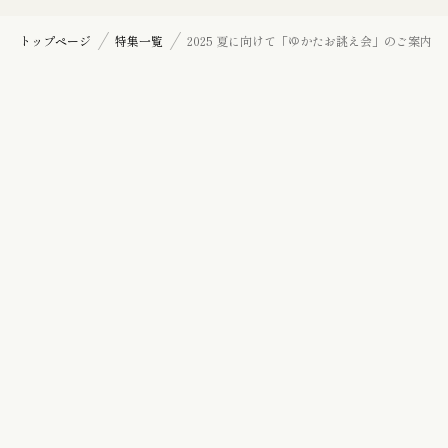
七五三詣り『三歳』の御祝着
トップページ
特集一覧
2025 夏に向けて「ゆかたお誂え会」のご案内
訪問着
帯揚げ
羽織紐
髪飾り