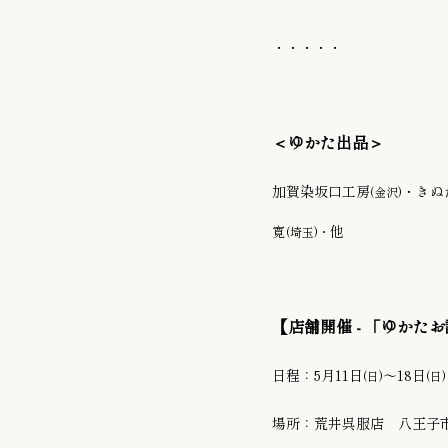
・・・・・
＜ゆかた出品＞
加賀染坂口工房
・
きぬ
(金沢)
寛
他
(埼玉)・
【店舗開催 - 「ゆかた
日程：5月11日
〜18日
(日)
(日
場所：荒井呉服店 八王子