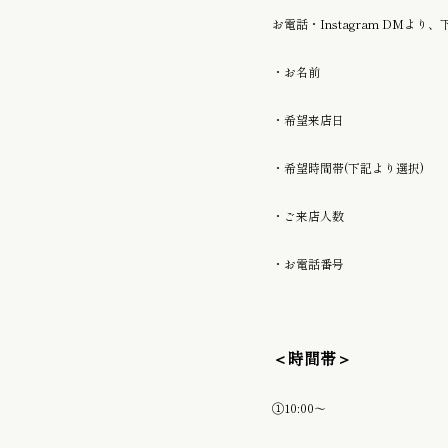
お電話・Instagram DM
・お名前
・希望来店日
・希望時間帯(下記より選択)
・ご来店人数
・お電話番号
＜時間帯＞
①10:00〜