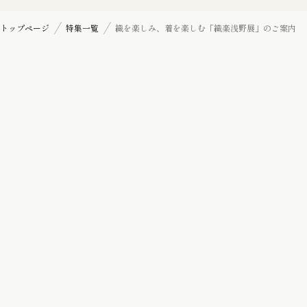
七五三詣り『三歳』の御祝着
トップページ
特集一覧
織を楽しみ、着を楽しむ「織楽浅野展」のご案内
訪問着
帯揚げ
羽織紐
髪飾り