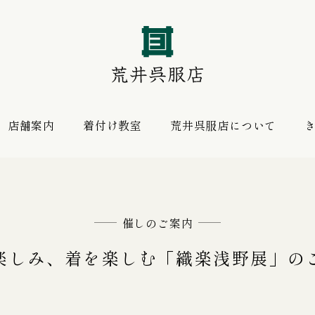
店舗案内
着付け教室
荒井呉服店について
振袖 購入プラン
お薦めの逸品
レンタルプラン
催しのご案内
楽しみ、着を楽しむ「織楽浅野展」の
振袖向けの帯揚げ