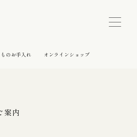
きものお手入れ
オンラインショップ
振袖 レンタルプラン
催しのご案内
持ち込みプラン
ご案内
振袖向けの帯締め