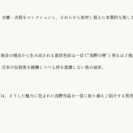
お子様のゆかた / じんべい
・古書・古裂をコレクションし、それらから取材し捉えた本質的な美し
かんざし
に独自の視点から生み出される意匠色彩は一目で”浅野の帯”と判るほど独
。日本の伝統美を踏襲しつつも枠を意識しない美の追求。
展”は、そうした魅力に包まれた浅野作品を一堂に取り揃えご紹介する荒