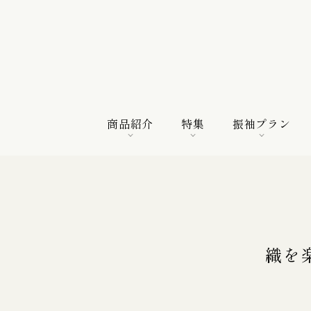
商品紹介
特集
振袖プラン
商品紹介
特集
振袖プラン
特選振袖
紀行
購入プラン
織を
振袖向けの帯