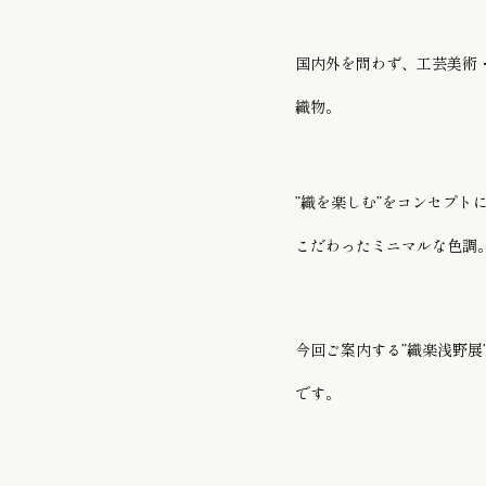
ゆかた / 麻きもの
国内外を問わず、工芸美術
織物。
振袖向けの髪飾り/
”織を楽しむ”をコンセプト
こだわったミニマルな色調
今回ご案内する”織楽浅野
です。