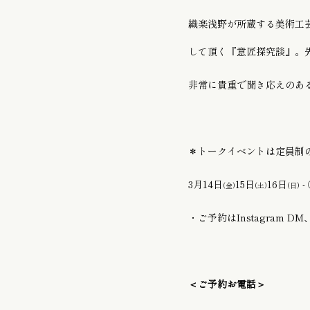
織楽浅野が所蔵する美術工
して頂く『意匠探究談』。
非常に貴重で聞き応えのあ
＊トークイベントは定員制
3月14日
15日
16日
-
(金)
(土)
(日)
・ご予約はInstagram
＜ご予約お電話＞