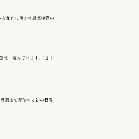
半幅帯 / 四寸帯 / 男帯
さを創作に活かす織楽浅野の
創性に富んでいます。”白”に
井呉服店で開催する初の個展