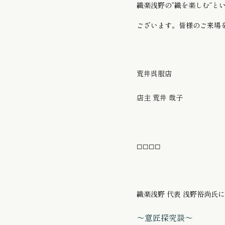
織楽浅野の”織を楽しむ”と
ございます。皆様のご来場
荒井呉服店
店主 荒井 哉子
◻︎◻︎◻︎◻︎
織楽浅野 代表 浅野裕尚氏
〜意匠探究談〜