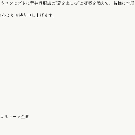
いうコンセプトに荒井呉服店の”着を楽しむ”ご提案を添えて、皆様に本
を心よりお待ち申し上げます。
によるトーク企画