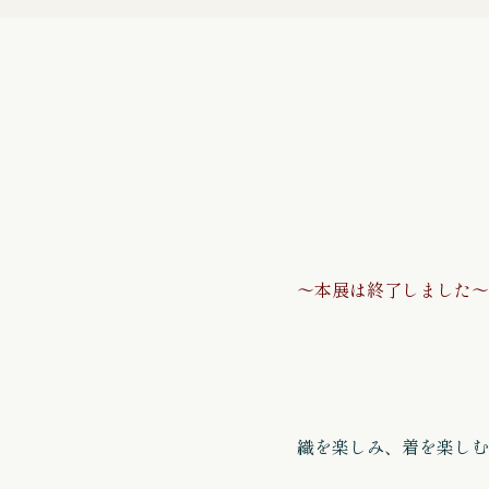
振袖向けの履物 / 
七五三詣り『五歳』
黒留袖
〜本展は終了しました〜
帯締め
名古屋帯
織を楽しみ、着を楽しむ