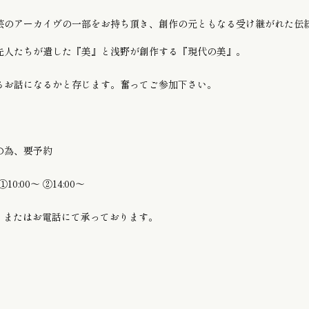
芸のアーカイヴの一部をお持ち頂き、創作の元ともなる受け継がれた伝
先人たちが遺した『美』と浅野が創作する『現代の美』。
るお話になるかと存じます。奮ってご参加下さい。
の為、要予約
①10:00〜 ②14:00〜
 DM、またはお電話にて承っております。