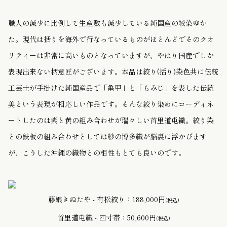
職人の減少に比例して生産数も減少している純国産の絞染ゆか
た。現代は括りを海外で行なっているものがほとんどでそのクオ
リティーは非常に高いものとなっていますが、やはり国産でしか
表現出来ない柄意匠がございます。本品は絞り(括り
)染色共に伝統
工芸士が手掛けた純国産品で「亀甲」と「もみじ」を表した伝統
美という表現が相応しい作品です。そんな絞り染めにコーディネ
ートしたのは紫と黄の組み合わせが瑞々しい首里道屯織。絞り染
との鉄板の組み合わせとしては紗の博多織が脳裏に浮かびます
が、こうした沖縄の織物との相性もとても良いのです。
藤娘きぬたや - 有松絞り：188,000円
(税込)
首里道屯織 - 四寸帯：50,600円
(税込)