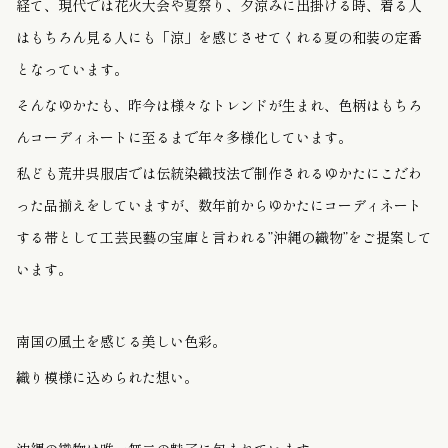
経て、現代では
花火大会や夏祭り
、夕涼みに出掛ける時、着る人
はもちろん見る人にも「涼」を感じさせてくれる
夏の和装の定番
となっています。
そんなゆかたも、昨今は様々なトレンドが生まれ、色柄はもちろ
んコーディネートに至るまで年々多様化しています。
私ども荒井呉服店では伝統染織技法で制作されるゆかたにこだわ
った品揃えをしていますが、数年前からゆかたにコーディネート
する帯として工芸民藝の宝庫と言われる”沖縄の織物”をご提案して
います。
南国の風土を感じる美しい色彩。
織り模様に込められた想い。