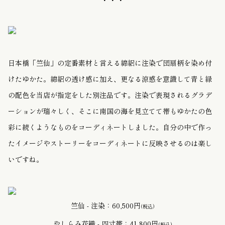
・・・
日本橋「竺仙」の定番素材と言える綿絽に注染で団扇柄を染め付
けたゆかた。綿絽の透け感に加え、更なる涼感を意識して青と緑
の配色を当店が指定をした別注品です。注染で表現されるグラデ
ーションが瑞々しく、そこに南国の海を見立てて帯もゆかたの色
彩に続くようなものをコーディネートしました。自分の中で作っ
たイメージやストーリーをコーディネートに反映させるのは楽し
いですね。
竺仙 - 注染：60,500円
(税込)
やしらみ花織 - 四寸帯：41,800円
(税込)