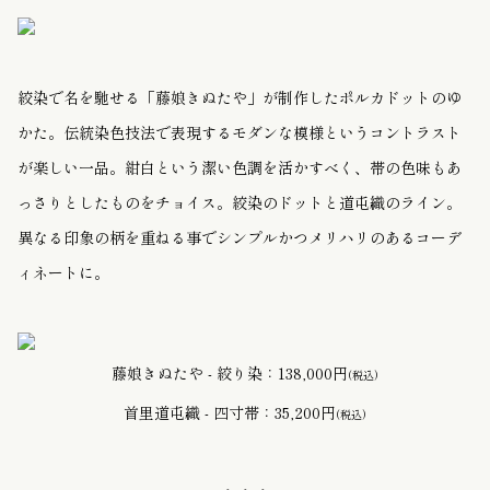
絞染で名を馳せる「藤娘きぬたや」が制作したポルカドットのゆ
かた。伝統染色技法で表現するモダンな模様というコントラスト
が楽しい一品。紺白という潔い色調を活かすべく、帯の色味もあ
っさりとしたものをチョイス。絞染のドットと道屯織のライン。
異なる印象の柄を重ねる事でシンプルかつメリハリのあるコーデ
ィネートに。
藤娘きぬたや - 絞り染：138,000円
(税込)
首里道屯織 - 四寸帯：35,200円
(税込)