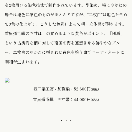
を2枚用いる染色技法で制作されています。型染め、特にゆかたの
場合は地色に単色のものがほとんどですが、
”二枚白”
は地色を含め
て3色の仕上がり。こうした色彩によって柄に立体感が現れます。
首里道屯織の四寸は
目の覚めるような黄色がポイント。「団扇」
という古典的な柄に対して南国の海を連想させる鮮やかなブル
ー。二枚白のゆかたに挿された黄色を拾う事でコーディネートに
調和が生まれます。
坂口染工房 - 加賀染：52,800円
(税込)
首里道屯織 - 四寸帯：44,000円
(税込)
・・・