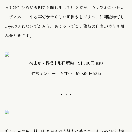
って粋で渋めな雰囲気を醸し出していますが、カラフルな帯をコ
ーディネートする事で女性らしい可憐さをプラス。沖縄織物でし
か表現されないであろう、ありそうでない独特の色彩が映える組
み合わせです。
初山寛 - 長板中形正藍染：91,300円
(税込)
竹富ミンサー - 四寸帯：52,800円
(税込)
・・・
美しい花の色。棘があるがそれも魅力に感じてしまうのが不思議