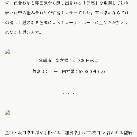
ず、色合わせと雰囲気から醸し出される「涼感」を重視して辿り
着いた帯の組み合わせが竹富ミンサーでした。草木染めならでは
の優しく趣のある色調によってコーディネートに上品さが加えら
れたかと思います。
紫織庵 - 型友禅：41,800円
(税込)
竹富ミンサー - 四寸帯：52,800円
(税込)
・・・
金沢・坂口染工房が手掛ける「加賀染」は”二枚白”と言われる
型紙