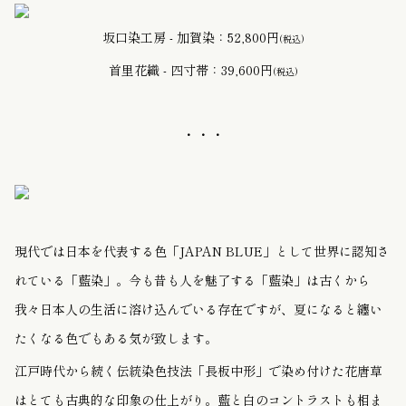
坂口染工房 - 加賀染：52,800円
(税込)
首里花織 - 四寸帯：39,600円
(税込)
・・・
現代では日本を代表する色「JAPAN BLUE」として世界に認知さ
れている「藍染」。
今も昔も人を魅了する「藍染」は古くから
我々日本人の生活に溶け込んでいる存在ですが、夏になると纏い
たくなる色でもある気が致します。
江戸時代から続く伝統染色技法「長板中形」で染め付けた花唐草
はとても古典的な印象の仕上がり。藍と白のコントラストも相ま