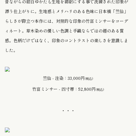
昔ながらの紺白ゆかたも生地を綿絽にする事で洗練された印象が
漂う仕上がりに。生地感とメリハリのある色味に日本橋「竺仙」
らしさが際立つ本作には、対照的な印象の竹富ミンサーをコーデ
ィネート。草木染めの優しい色調と手織ならではの趣のある質
感。色柄だけではなく、印象のコントラストの楽しさを意識しま
した。
竺仙 - 注染：33,000円
(税込)
竹富ミンサー - 四寸帯：52,800円
(税込)
・・・