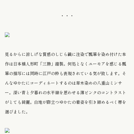
・・・
見るからに涼しげな質感のしじら織に注染で瓢箪を染め付けた本
作は日本橋人形町「三勝」謹製。何処となくユーモアを感じる瓢
箪の描写には同時に江戸の粋も表現されている気が致します。そ
んなゆかたにコーディネートするのは草木染めの八重山ミンサ
ー。深い青と夕暮れの水平線を思わせる薄ピンクのコントラスト
がとても綺麗。白地が際立つゆかたの着姿を引き締めるべく帯を
選びました。