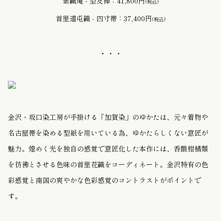
紫織庵 - 型友禅：41,800円
(税込)
首里道屯織 - 四寸帯：37,400円
(税込)
・・・
金沢・坂口染工房が手掛ける「加賀染」のゆかたは、元々着物や
名古屋帯を染める型紙を用いている為、ゆかたらしくない意匠が
魅力。煌めく光を独自の感覚で意匠化した本作には、香酸柑橘類
を彷彿とさせる色味の首里花織をコーディネート。金沢特有の色
彩感覚と南国の爽やかな色彩感覚のコントラストがポイントで
す。