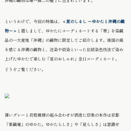
沖縄の織物は唯一無二の魅了に包まれています。
というわけで、今回の特集は、
＜夏のしるし 〜ゆかたと沖縄の織
物〜＞
と題しまして、ゆかたに
コーディネートする「帯」を染織
品の一大産地「沖縄」の織物に限定してご紹介します。南国の風
を感じる沖縄の織物と、注染や絞染といった伝統染色技法で染め
上げたゆかたで楽しむ「夏のおしゃれ」全11コーディネート。
どうぞご覧ください。
薄いグレーと貝殻模様の組み合わせが洒落た印象の本作は京都
「紫織庵」のゆかた。ゆかたらしさ」や「夏らしさ」は意識せ