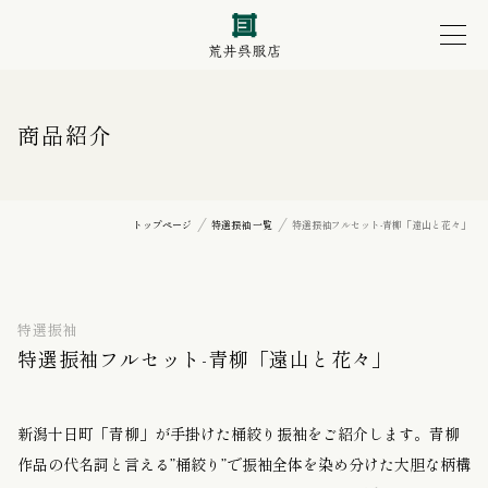
商品紹介
トップページ
特選振袖 一覧
特選振袖フルセット-青柳「遠山と花々」
特選振袖
特選振袖フルセット-青柳「遠山と花々」
新潟十日町「青柳」が手掛けた桶絞り振袖をご紹介します。青柳
作品の代名詞と言える”桶絞り”で振袖全体を染め分けた大胆な柄構