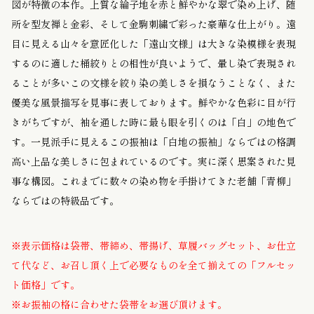
図が特徴の本作。上質な綸子地を赤と鮮やかな翠で染め上げ、随
所を型友禅と金彩、そして金駒刺繍で彩った豪華な仕上がり。遠
目に見える山々を意匠化した「遠山文様」は大きな染模様を表現
するのに適した桶絞りとの相性が良いようで、暈し染で表現され
ることが多いこの文様を絞り染の美しさを損なうことなく、また
優美な風景描写を見事に表しております。鮮やかな色彩に目が行
きがちですが、袖を通した時に最も眼を引くのは「白」の地色で
す。一見派手に見えるこの振袖は「白地の振袖」ならではの格調
高い上品な美しさに包まれているのです。実に深く思案された見
事な構図。これまでに数々の染め物を手掛けてきた老舗「青柳」
ならではの特級品です。
※表示価格は袋帯、帯締め、帯揚げ、草履バッグセット、お仕立
て代など、お召し頂く上で必要なものを全て揃えての「フルセッ
ト価格」です。
※お振袖の格に合わせた袋帯をお選び頂けます。