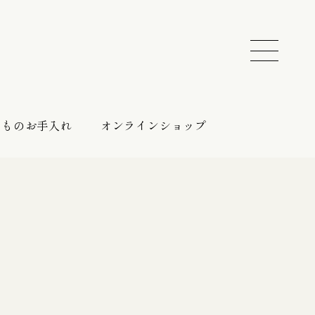
きものお手入れ
オンラインショップ
振袖 レンタルプラン
催しのご案内
持ち込みプラン
振袖向けの帯締め