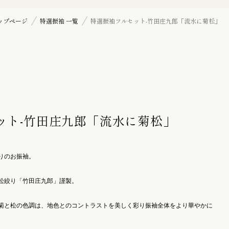
七五三詣り『三歳』の御祝着
ップページ
特選振袖 一覧
特選振袖フルセット-竹田庄九郎「流水に菊松」
訪問着
帯揚げ
ット-竹田庄九郎「流水に菊松」
羽織紐
りのお振袖。
松絞り「竹田庄九郎」謹製。
髪飾り
菊と松の色調は、地色とのコントラストを美しく彩り振袖全体をより華やかに