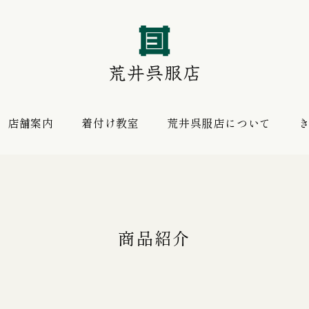
店舗案内
着付け教室
荒井呉服店について
振袖 購入プラン
お薦めの逸品
レンタルプラン
商品紹介
振袖向けの帯揚げ