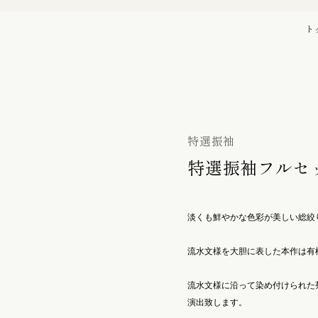
バッグ
初宮詣り『赤ちゃん』の御祝着
ト
の御祝着
七五三詣り『七歳』の御祝着
袋帯
特選振袖
特選振袖フルセ
帯留
淡くも鮮やかな色彩が美しい総絞
流水文様を大胆に表した本作は有
履物 / バッグ
流水文様に沿って染め付けられた
演出致します。