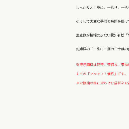
お子様のゆかた / じんべい
しっかりと丁寧に、一括り、一括
そうして大変な手間と時間を掛け
かんざし
生産数が極端に少ない愛知有松「
お嬢様の「一生に一度の二十歳の
※表示価格は袋帯、帯締め、帯揚
えての「フルセット価格」です。
※お振袖の格に合わせた袋帯をお