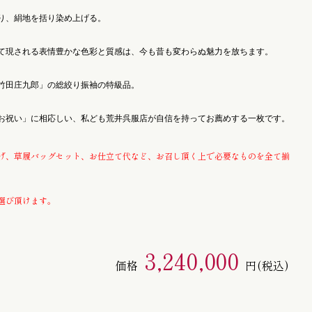
半幅帯 / 四寸帯 / 男帯
り、絹地を括り染め上げる。
て現される表情豊かな色彩と質感は、今も昔も変わらぬ魅力を放ちます。
竹田庄九郎」の総絞り振袖の特級品。
お祝い」に相応しい、私ども荒井呉服店が自信を持ってお薦めする一枚です。
げ、草履バッグセット、お仕立て代など、お召し頂く上で必要なものを全て揃
選び頂けます。
3,240,000
価格
円
(税込)