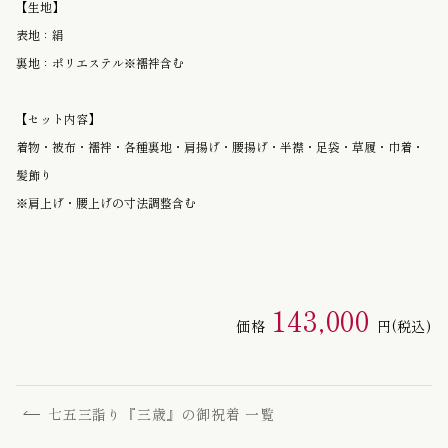
【生地】
表地：絹
裏地：ポリエステル※襦袢含む
【セット内容】
着物・被布・襦袢・各種裏地・肩揚げ・腰揚げ・半襟・足袋・草履・巾着・
髪飾り
※肩上げ・腰上げの寸法調整含む
143,000
価格
円
(税込)
七五三詣り『三歳』の御祝着 一覧