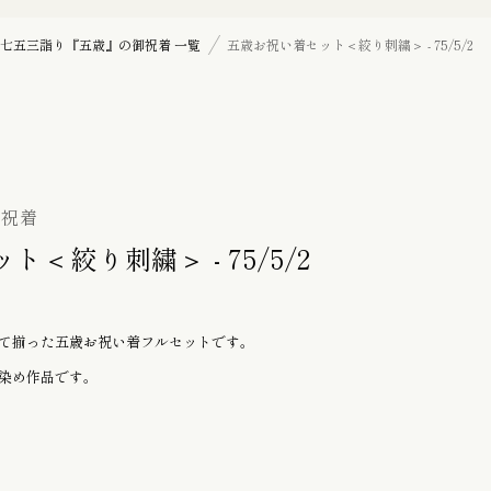
七五三詣り『三歳』の御祝着
七五三詣り『五歳』の御祝着 一覧
五歳お祝い着セット＜絞り刺繍＞ - 75/5/2
訪問着
帯揚げ
御祝着
＜絞り刺繍＞ - 75/5/2
羽織紐
て揃った五歳お祝い着フルセットです。
染め作品です。
髪飾り