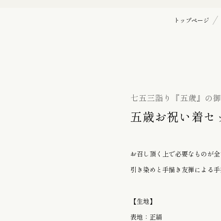
バッグ
初宮詣り『赤ちゃん』の御祝着
トップページ
の御祝着
七五三詣り『七歳』の御祝着
袋帯
七五三詣り『五歳』の
五歳お祝い着セット
帯留
お召し頂く上で必要なものが全
引き染めと手描き友禅による手
履物 / バッグ
【生地】
表地：正絹