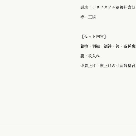
お子様のゆかた / じんべい
裏地：ポリエステル※襦袢含む
袴：正絹
かんざし
【セット内容】
着物・羽織・襦袢・袴・各種裏
履・紋入れ
※肩上げ・腰上げの寸法調整含