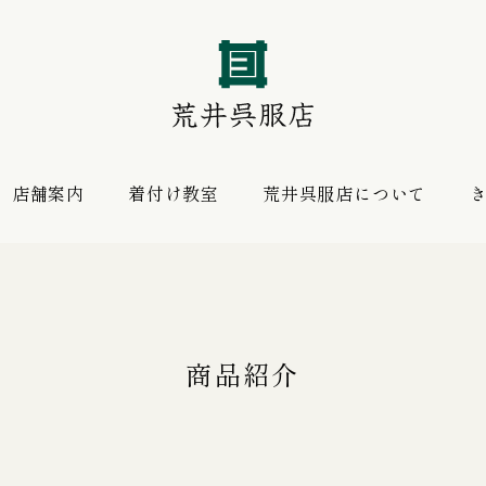
店舗案内
着付け教室
荒井呉服店について
振袖 購入プラン
お薦めの逸品
レンタルプラン
商品紹介
振袖向けの帯揚げ