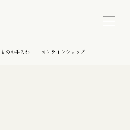
きものお手入れ
オンラインショップ
振袖 レンタルプラン
催しのご案内
持ち込みプラン
振袖向けの帯締め