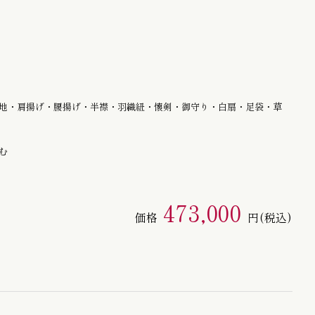
半幅帯 / 四寸帯 / 男帯
地・肩揚げ・腰揚げ・半襟・羽織紐・懐剣・御守り・白扇・足袋・草
む
473,000
価格
円
(税込)