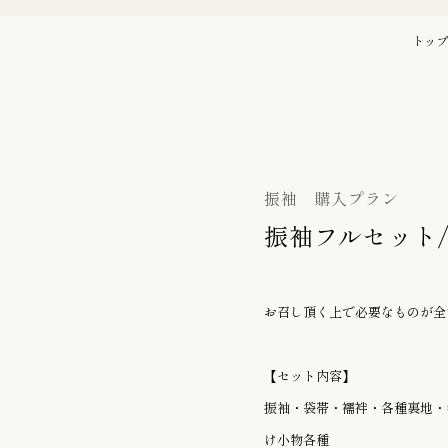
バッグ
初宮詣り『赤ちゃん』の御祝着
トップ
の御祝着
七五三詣り『七歳』の御祝着
袋帯
振袖 購入プラン
振袖フルセット/7
帯留
お召し頂く上で必要なものが全
履物 / バッグ
【セット内容】
振袖・袋帯・襦袢・各種裏地・
け小物各種