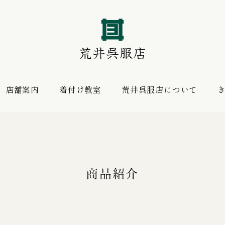
店舗案内
着付け教室
荒井呉服店について
振袖 購入プラン
お薦めの逸品
レンタルプラン
商品紹介
振袖向けの帯揚げ