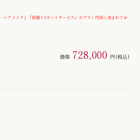
半幅帯 / 四寸帯 / 男帯
・ヘアメイク」「前撮り3カットサービス」がプラン内容に含まれてお
728,000
価格
円
(税込)