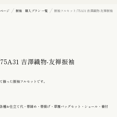
七五三詣り『三歳』の御祝着
ページ
振袖 購入プラン 一覧
振袖フルセット/75A31 吉澤織物-友禅振袖
訪問着
帯揚げ
5A31 吉澤織物-友禅振袖
羽織紐
て揃った振袖フルセットです。
髪飾り
各種お仕立て代・帯締め・帯揚げ・草履バッグセット・ショール・着付