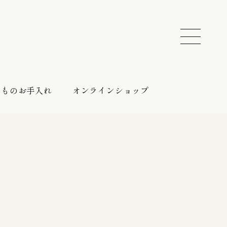
きものお手入れ
オンラインショップ
振袖 レンタルプラン
催しのご案内
持ち込みプラン
振袖向けの帯締め