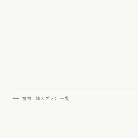
ゆかた / 麻きもの
振袖向けの髪飾り/
振袖 購入プラン 一覧