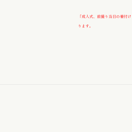
お子様のゆかた / じんべい
「成人式、前撮り当日の着付け
ります。
かんざし