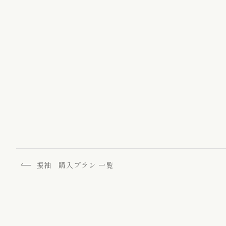
ゆかた / 麻きもの
振袖向けの髪飾り/
振袖 購入プラン 一覧