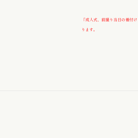
お子様のゆかた / じんべい
「成人式、前撮り当日の着付け
ります。
かんざし