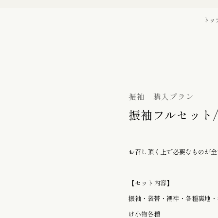
バッグ
初宮詣り『赤ちゃん』の御祝着
トッ
の御祝着
七五三詣り『七歳』の御祝着
袋帯
振袖 購入プラン
振袖フルセット/
帯留
お召し頂く上で必要なものが全
履物 / バッグ
【セット内容】
振袖・袋帯・襦袢・各種裏地・
け小物各種