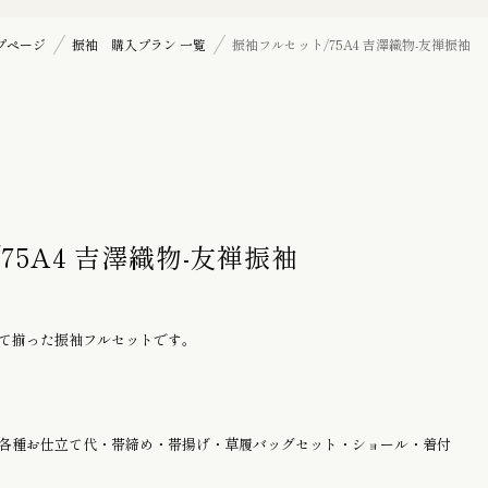
七五三詣り『三歳』の御祝着
プページ
振袖 購入プラン 一覧
振袖フルセット/75A4 吉澤織物-友禅振袖
訪問着
帯揚げ
75A4 吉澤織物-友禅振袖
羽織紐
て揃った振袖フルセットです。
髪飾り
各種お仕立て代・帯締め・帯揚げ・草履バッグセット・ショール・着付