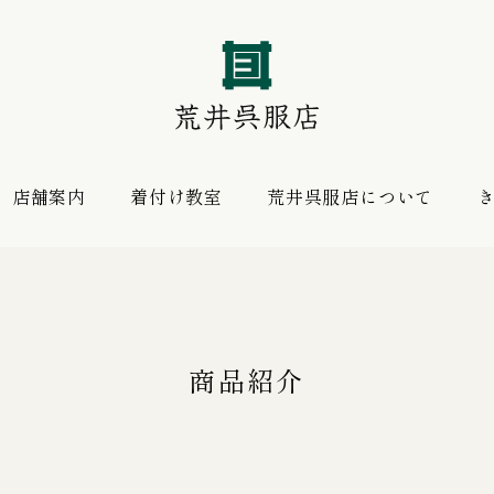
店舗案内
着付け教室
荒井呉服店について
振袖 購入プラン
お薦めの逸品
レンタルプラン
商品紹介
振袖向けの帯揚げ