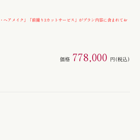
半幅帯 / 四寸帯 / 男帯
・ヘアメイク」「前撮り3カットサービス」がプラン内容に含まれてお
778,000
価格
円
(税込)