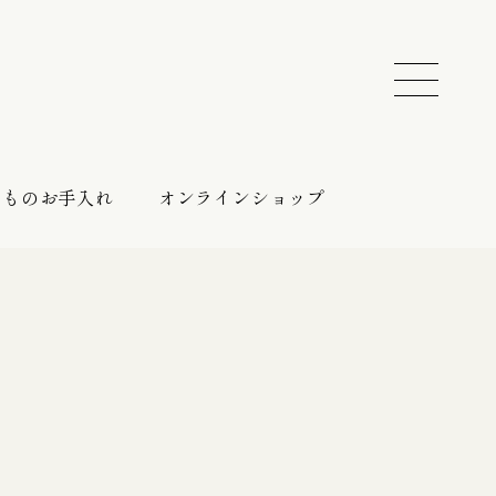
きものお手入れ
オンラインショップ
振袖 レンタルプラン
催しのご案内
持ち込みプラン
振袖向けの帯締め