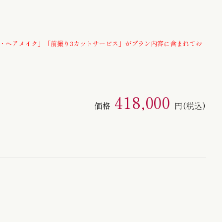
半幅帯 / 四寸帯 / 男帯
・ヘアメイク」「前撮り3カットサービス」がプラン内容に含まれてお
418,000
価格
円
(税込)