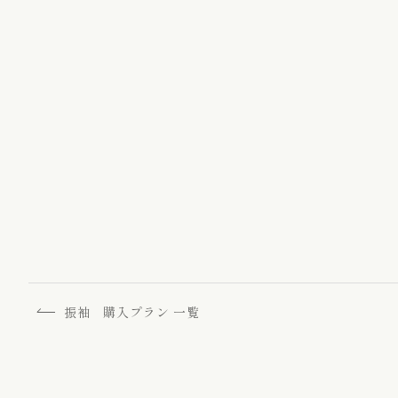
ゆかた / 麻きもの
振袖向けの髪飾り/
振袖 購入プラン 一覧