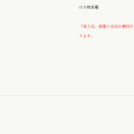
お子様のゆかた / じんべい
け小物各種
「成人式、前撮り当日の着付け
かんざし
ります。