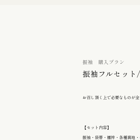
バッグ
初宮詣り『赤ちゃん』の御祝着
の御祝着
七五三詣り『七歳』の御祝着
袋帯
振袖 購入プラン
振袖フルセット/
帯留
お召し頂く上で必要なものが全
履物 / バッグ
【セット内容】
振袖・袋帯・襦袢・各種裏地・