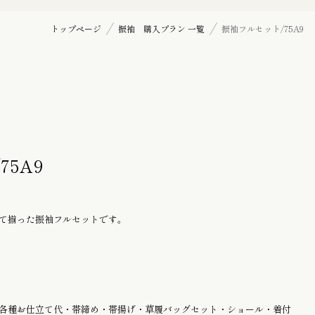
七五三詣り『三歳』の御祝着
トップページ
振袖 購入プラン 一覧
振袖フルセット/75A9
訪問着
帯揚げ
75A9
羽織紐
て揃った振袖フルセットです。
髪飾り
各種お仕立て代・帯締め・帯揚げ・草履バッグセット・ショール・着付