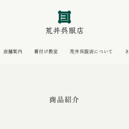
店舗案内
着付け教室
荒井呉服店について
振袖 購入プラン
お薦めの逸品
レンタルプラン
商品紹介
振袖向けの帯揚げ