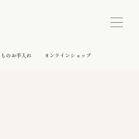
きものお手入れ
オンラインショップ
振袖 レンタルプラン
催しのご案内
持ち込みプラン
振袖向けの帯締め