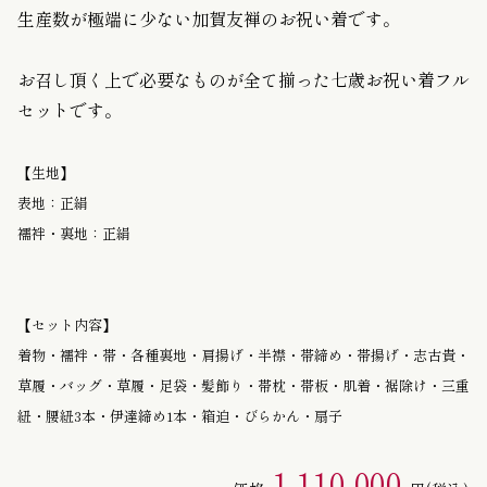
生産数が極端に少ない加賀友禅のお祝い着です。
お召し頂く上で必要なものが全て揃った七歳お祝い着フル
セットです。
【生地】
表地：正絹
襦袢・裏地：正絹
【セット内容】
着物・襦袢・帯・各種裏地・肩揚げ・半襟・帯締め・帯揚げ・志古貴・
草履・バッグ・草履・足袋・髪飾り・帯枕・帯板・肌着・裾除け・三重
紐・腰紐3本・伊達締め1本・箱迫・びらかん・扇子
1,110,000