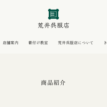
店舗案内
着付け教室
荒井呉服店について
振袖 購入プラン
お薦めの逸品
レンタルプラン
商品紹介
振袖向けの帯揚げ