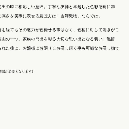
半幅帯 / 四寸帯 / 男帯
門出の時に相応しい意匠。丁寧な友禅と卓越した色彩感覚に加
の高さを美事に表せる意匠力は「吉澤織物」ならでは。
時を経てもその魅力が色褪せる事はなく、色柄に対して飽きがこ
理由の一つ。家族の門出を彩る大切な思い出となる装い「黒留
られた後に、お嬢様にお譲りしお召し頂く事も可能なお召し物で
確認が必要となります)