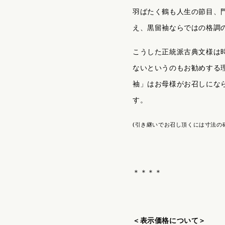
お子様のゆかた / じんべい
羽ばたく鶴も人生の節目、
え、黒留袖ならではの格調
かんざし
こうした正統派古典文様は
ないというのもお勧めする
袖」はお母様がお召しにな
す。
(引き継いでお召し頂くには寸法の
＊＊＊＊
＜表示価格について＞