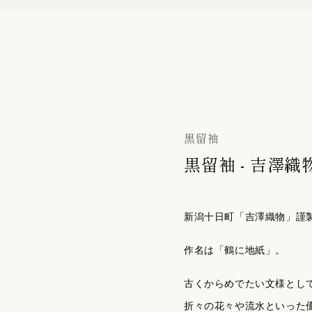
バッグ
初宮詣り『赤ちゃん』の御祝着
の御祝着
七五三詣り『七歳』の御祝着
袋帯
黒留袖
黒留袖 - 吉澤織
帯留
新潟十日町「吉澤織物」謹
作名は「鶴に地紙」。
履物 / バッグ
古くからめでたい文様とし
折々の花々や流水といった