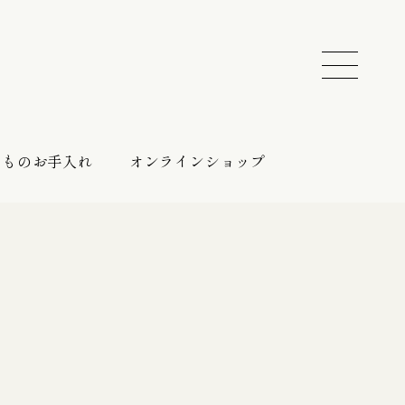
きものお手入れ
オンラインショップ
振袖 レンタルプラン
催しのご案内
持ち込みプラン
振袖向けの帯締め