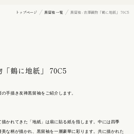
七五三詣り『三歳』の御祝着
トップページ
黒留袖 一覧
黒留袖 - 吉澤織物「鶴に地紙」 70C5
訪問着
帯揚げ
物「鶴に地紙」 70C5
羽織紐
製の手描き友禅黒留袖をご紹介します。
髪飾り
て描かれてきた「地紙」は扇に貼る紙を指します。中には四季
優美な柄が描かれ、黒留袖を一層豪華に
彩
ります。共に描かれた