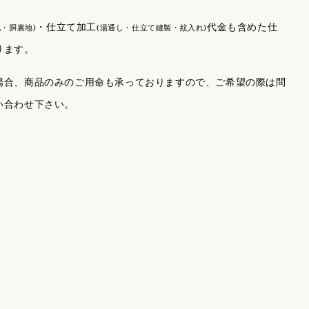
・仕立て加工
代金も含めた仕
地・胴裏地)
(湯通し・仕立て縫製・紋入れ)
ります。
場合、商品のみのご用命も承っておりますので、ご希望の際は問
い合わせ下さい。