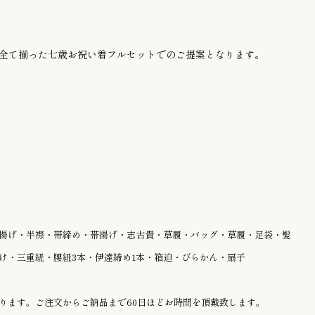
全て揃った七歳お祝い着フルセットでのご提案となります。
揚げ・半襟・帯締め・帯揚げ・志古貴・草履・バッグ・草履・足袋・髪
け・三重紐・腰紐3本・伊達締め1本・箱迫・びらかん・扇子
ります。ご注文からご納品まで60日ほどお時間を頂戴致します。