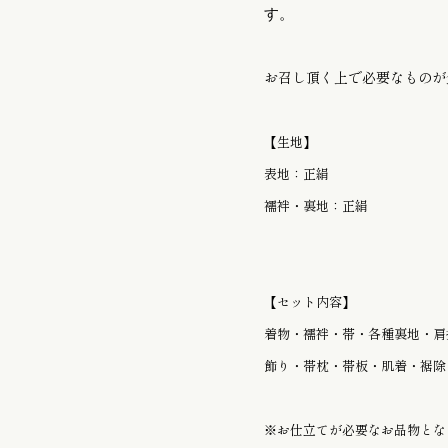
す。
お召し頂く上で必要なものが
【生地】
表地：正絹
襦袢・裏地：正絹
【セット内容】
着物・襦袢・帯・各種裏地・肩
飾り・帯枕・帯板・肌着・裾除
※お仕立てが必要なお品物とな