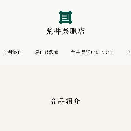
店舗案内
着付け教室
荒井呉服店について
振袖 購入プラン
お薦めの逸品
レンタルプラン
商品紹介
振袖向けの帯揚げ