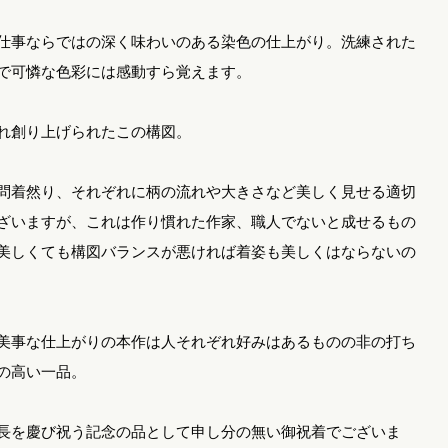
半幅帯 / 四寸帯 / 男帯
仕事ならではの深く味わいのある染色の仕上がり。洗練された
で可憐な色彩には感動すら覚えます。
れ創り上げられたこの構図。
問着然り、それぞれに柄の流れや大きさなど美しく見せる適切
ざいますが、これは作り慣れた作家、職人でないと成せるもの
美しくても構図バランスが悪ければ着姿も美しくはならないの
美事な仕上がりの本作は人それぞれ好みはあるものの非の打ち
の高い一品。
長を慶び祝う記念の品として申し分の無い御祝着でございま