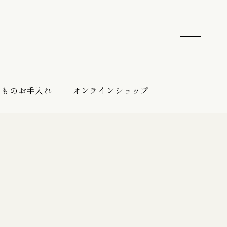
きものお手入れ
オンラインショップ
振袖 レンタルプラン
催しのご案内
持ち込みプラン
振袖向けの帯締め