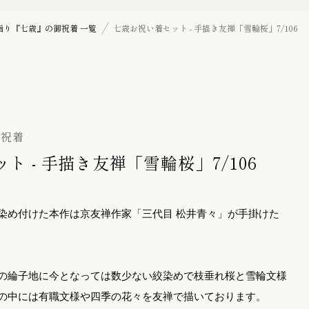
七五三詣り『三歳』の御祝着
詣り『七歳』の御祝着 一覧
七歳お祝い着セット - 手描き友禅「雪輪桜」7/106
訪問着
帯揚げ
御祝着
ト - 手描き友禅「雪輪桜」7/106
羽織紐
染め付けた本作は京友禅作家「三代目 松井青々」が手掛けた
髪飾り
の綸子地に今となっては数少ない絞染めで枝垂れ桜と雪輪文様
の中には有職文様や四季の花々を友禅で描いております。