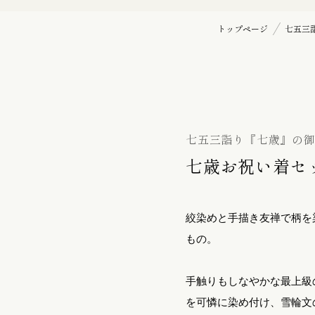
バッグ
初宮詣り『赤ちゃん』の御祝着
トップページ
七五三
の御祝着
七五三詣り『七歳』の御祝着
袋帯
七五三詣り『七歳』の
七歳お祝い着セッ
帯留
絞染めと手描き友禅で柄を
もの。
履物 / バッグ
手触りもしなやかな最上級
を可憐に染め付け、雪輪文