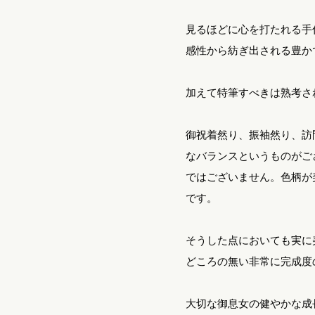
お子様のゆかた / じんべい
見るほどに心を打たれる手
感性から紡ぎ出される豊か
かんざし
加えて特筆すべきは熟考さ
御祝着然り、振袖然り、訪
なバランスというものがご
ではございません。色柄が
です。
そうした点においても実に
どころの無い非常に完成度
大切な御息女の健やかな成