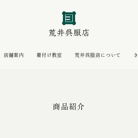
店舗案内
着付け教室
荒井呉服店について
振袖 購入プラン
お薦めの逸品
レンタルプラン
商品紹介
振袖向けの帯揚げ