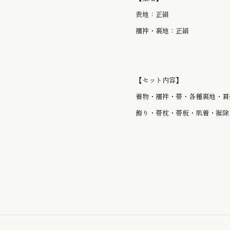
お子様のゆかた / じんべい
表地：正絹
襦袢・裏地：正絹
かんざし
【セット内容】
着物・襦袢・帯・各種裏地・肩
飾り・帯枕・帯板・肌着・裾除