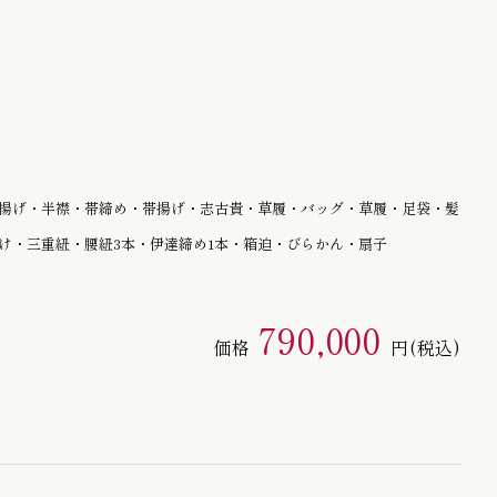
半幅帯 / 四寸帯 / 男帯
揚げ・半襟・帯締め・帯揚げ・志古貴・草履・バッグ・草履・足袋・髪
け・三重紐・腰紐3本・伊達締め1本・箱迫・びらかん・扇子
790,000
価格
円
(税込)