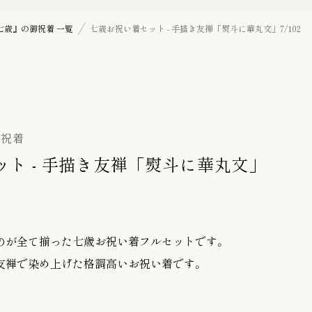
七五三詣り『三歳』の御祝着
七歳』の御祝着 一覧
七歳お祝い着セット - 手描き友禅「熨斗に華丸文」7/102
訪問着
帯揚げ
御祝着
ト - 手描き友禅「熨斗に華丸文」
羽織紐
のが全て揃った七歳お祝い着フルセットです。
髪飾り
友禅で染め上げた格調高いお祝い着です。