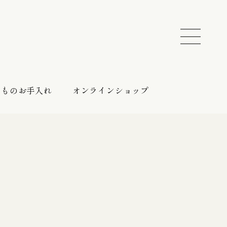
きものお手入れ
オンラインショップ
振袖 レンタルプラン
催しのご案内
持ち込みプラン
振袖向けの帯締め