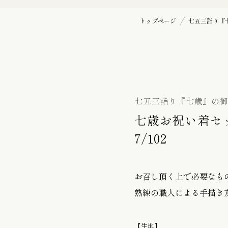
バッグ
初宮詣り『赤ちゃん』の御祝着
トップページ
七五三詣り『
の御祝着
七五三詣り『七歳』の御祝着
袋帯
七五三詣り『七歳』の
七歳お祝い着セッ
7/102
帯留
お召し頂く上で必要なも
履物 / バッグ
熟練の職人による手描き
【生地】