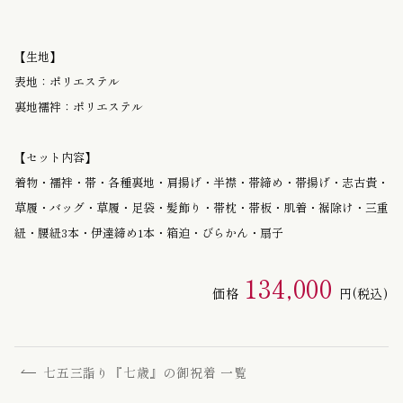
【生地】
表地：ポリエステル
裏地襦袢：ポリエステル
【セット内容】
着物・襦袢・帯・各種裏地・肩揚げ・半襟・帯締め・帯揚げ・志古貴・
草履・バッグ・草履・足袋・髪飾り・帯枕・帯板・肌着・裾除け・三重
紐・腰紐3本・伊達締め1本・箱迫・びらかん・扇子
134,000
価格
円
(税込)
七五三詣り『七歳』の御祝着 一覧