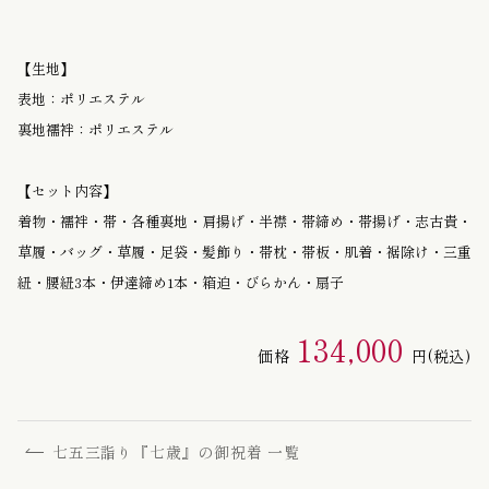
【生地】
表地：ポリエステル
裏地襦袢：ポリエステル
【セット内容】
着物・襦袢・帯・各種裏地・肩揚げ・半襟・帯締め・帯揚げ・志古貴・
草履・バッグ・草履・足袋・髪飾り・帯枕・帯板・肌着・裾除け・三重
紐・腰紐3本・伊達締め1本・箱迫・びらかん・扇子
134,000
価格
円
(税込)
七五三詣り『七歳』の御祝着 一覧