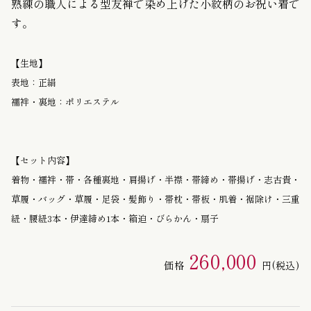
熟練の職人による型友禅で染め上げた小紋柄のお祝い着で
す。
【生地】
表地：正絹
襦袢・裏地：ポリエステル
【セット内容】
着物・襦袢・帯・各種裏地・肩揚げ・半襟・帯締め・帯揚げ・志古貴・
草履・バッグ・草履・足袋・髪飾り・帯枕・帯板・肌着・裾除け・三重
紐・腰紐3本・伊達締め1本・箱迫・びらかん・扇子
260,000
価格
円
(税込)