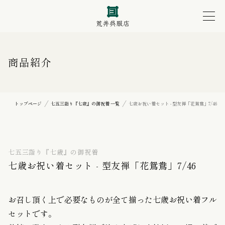
商品紹介
トップページ
七五三詣り『七歳』の御祝着 一覧
七歳お祝い着セット - 型友禅「花鴛鴦」7/46
七五三詣り『七歳』の御祝着
七歳お祝い着セット - 型友禅「花鴛鴦」7/46
お召し頂く上で必要なものが全て揃った七歳お祝い着フル
セットです。