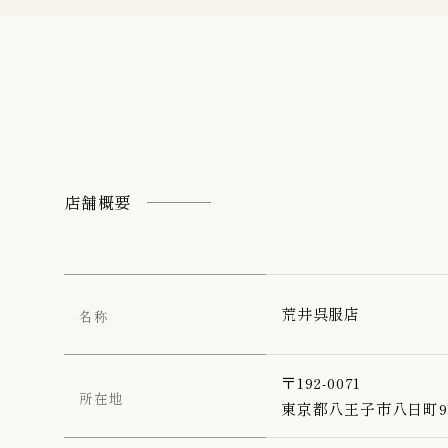
振袖向けの履物 / 
七五三詣り『五歳』
黒留袖
店舗概要
帯締め
荒井呉服店
名称
名古屋帯
〒192-0071
所在地
東京都八王子市八日町9-