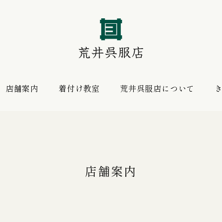
店舗案内
着付け教室
荒井呉服店について
振袖 購入プラン
お薦めの逸品
レンタルプラン
店舗案内
振袖向けの帯揚げ