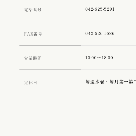
ゆかた / 麻きもの
042-625-5291
電話番号
振袖向けの髪飾り/
042-626-1686
FAX番号
10:00〜18:00
営業時間
毎週水曜・毎月第一第
定休日