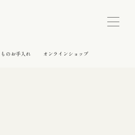
きものお手入れ
オンラインショップ
振袖 レンタルプラン
催しのご案内
持ち込みプラン
振袖向けの帯締め