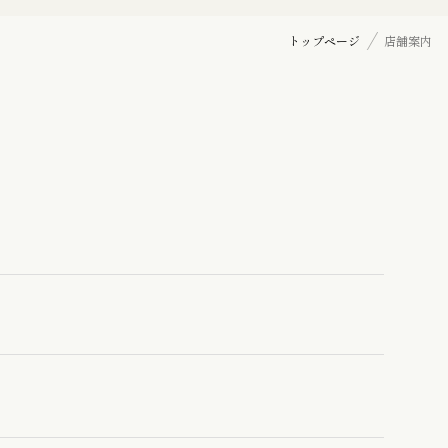
七五三詣り『三歳』の御祝着
トップページ
店舗案内
訪問着
帯揚げ
羽織紐
髪飾り